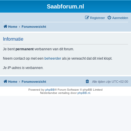
Saabforum.nl
Registreer
Aanmelden
Home
Forumoverzicht
Informatie
Je bent
permanent
verbannen van dit forum.
Neem contact op met een
beheerder
als je verwacht dat dit niet klopt.
Je IP-adres is verbannen.
Home
Forumoverzicht
Alle tijden zijn
UTC+02:00
Powered by
phpBB
® Forum Software © phpBB Limited
Nederlandse vertaling door
phpBB.nl
.