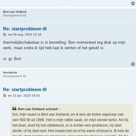
Bert van Holland
Geregistreerd lid
Re: startprobleem t8
B
ma 09 aug, 2004 22:18
e
r
thermotijdschakelaar is in bestelling. Ben momenteel erg druk op mijn
i
werk, maar zodra ik tijd heb laat ik werten of het gelukt is.
c
h
t
vr. gr. Bert
hermanria
Geregistreerd lid
Re: startprobleem t8
B
wo 22 jan, 2025 19:54
e
r
i
Bert van Holland schreef:
↑
c
h
hoi, mijn naam is Bert van Holland, en ik ben de trotse eigenaar van
t
een 900 t8 uit 1986. Het is mijn vijfde saab, en mijn eerste turbo. Als hij
het doet, doet hij het uitstekend, er is echter een probleem, hij start
direkt, of hij start niet. Het maakt niet uit of hij warm of koud is. Ik heb de