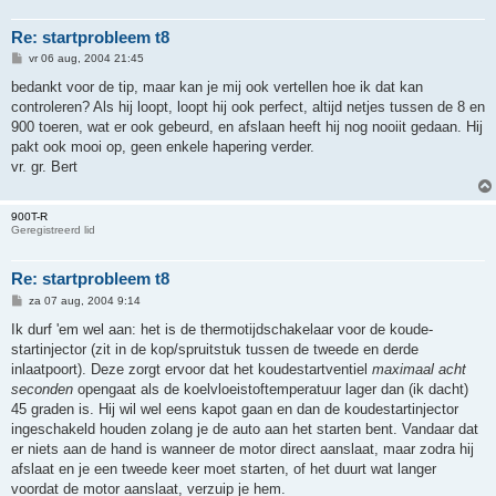
Re: startprobleem t8
B
vr 06 aug, 2004 21:45
e
r
bedankt voor de tip, maar kan je mij ook vertellen hoe ik dat kan
i
controleren? Als hij loopt, loopt hij ook perfect, altijd netjes tussen de 8 en
c
h
900 toeren, wat er ook gebeurd, en afslaan heeft hij nog nooiit gedaan. Hij
t
pakt ook mooi op, geen enkele hapering verder.
vr. gr. Bert
900T-R
Geregistreerd lid
Re: startprobleem t8
B
za 07 aug, 2004 9:14
e
r
Ik durf 'em wel aan: het is de thermotijdschakelaar voor de koude-
i
startinjector (zit in de kop/spruitstuk tussen de tweede en derde
c
h
inlaatpoort). Deze zorgt ervoor dat het koudestartventiel
maximaal acht
t
seconden
opengaat als de koelvloeistoftemperatuur lager dan (ik dacht)
45 graden is. Hij wil wel eens kapot gaan en dan de koudestartinjector
ingeschakeld houden zolang je de auto aan het starten bent. Vandaar dat
er niets aan de hand is wanneer de motor direct aanslaat, maar zodra hij
afslaat en je een tweede keer moet starten, of het duurt wat langer
voordat de motor aanslaat, verzuip je hem.