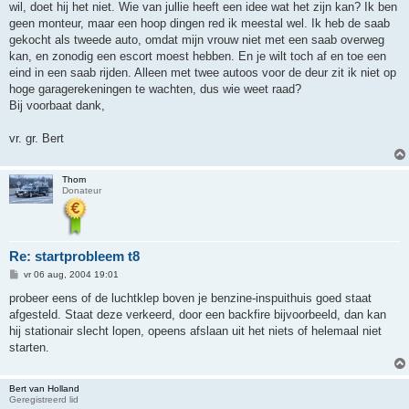
wil, doet hij het niet. Wie van jullie heeft een idee wat het zijn kan? Ik ben
geen monteur, maar een hoop dingen red ik meestal wel. Ik heb de saab
gekocht als tweede auto, omdat mijn vrouw niet met een saab overweg
kan, en zonodig een escort moest hebben. En je wilt toch af en toe een
eind in een saab rijden. Alleen met twee autoos voor de deur zit ik niet op
hoge garagerekeningen te wachten, dus wie weet raad?
Bij voorbaat dank,
vr. gr. Bert
Thom
Donateur
Re: startprobleem t8
B
vr 06 aug, 2004 19:01
e
r
probeer eens of de luchtklep boven je benzine-inspuithuis goed staat
i
afgesteld. Staat deze verkeerd, door een backfire bijvoorbeeld, dan kan
c
h
hij stationair slecht lopen, opeens afslaan uit het niets of helemaal niet
t
starten.
Bert van Holland
Geregistreerd lid