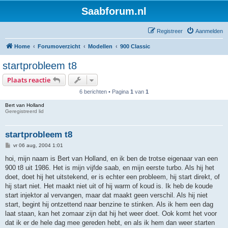
Saabforum.nl
Registreer
Aanmelden
Home
Forumoverzicht
Modellen
900 Classic
startprobleem t8
Plaats reactie
6 berichten • Pagina
1
van
1
Bert van Holland
Geregistreerd lid
startprobleem t8
B
vr 06 aug, 2004 1:01
e
r
hoi, mijn naam is Bert van Holland, en ik ben de trotse eigenaar van een
i
900 t8 uit 1986. Het is mijn vijfde saab, en mijn eerste turbo. Als hij het
c
h
doet, doet hij het uitstekend, er is echter een probleem, hij start direkt, of
t
hij start niet. Het maakt niet uit of hij warm of koud is. Ik heb de koude
start injektor al vervangen, maar dat maakt geen verschil. Als hij niet
start, begint hij ontzettend naar benzine te stinken. Als ik hem een dag
laat staan, kan het zomaar zijn dat hij het weer doet. Ook komt het voor
dat ik er de hele dag mee gereden hebt, en als ik hem dan weer starten