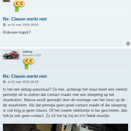
Re: Claxon werkt niet
B
zo 01 mar, 2026 18:03
e
r
Klokveer kapot?
i
c
h
t
vel0city
Donateur (2x)
Re: Claxon werkt niet
B
zo 01 mar, 2026 18:15
e
r
Is het een airbag auto/stuur? Zo nee, achterop het stuur hoort een verend
i
pennetje uit te steken dat contact maakt met een sleepring op het
c
h
stuurkolom. Massa wordt gemaakt door de montage van het stuur op de
t
de stuurkolom. Als dat pinnetje geen goed contact maakt of die sleepring
is vuil krijg je geen claxon. Of het zwarte stekkertje is los geschoten, dan
heb je ook geen contact. Zo zit het bij mij en m'n Nardi stuurtje: