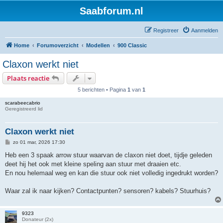
Saabforum.nl
Registreer
Aanmelden
Home
Forumoverzicht
Modellen
900 Classic
Claxon werkt niet
Plaats reactie
5 berichten • Pagina
1
van
1
scarabeecabrio
Geregistreerd lid
Claxon werkt niet
B
zo 01 mar, 2026 17:30
e
r
Heb een 3 spaak arrow stuur waarvan de claxon niet doet, tijdje geleden
i
deet hij het ook met kleine speling aan stuur met draaien etc.
c
h
En nou helemaal weg en kan die stuur ook niet volledig ingedrukt worden?
t
Waar zal ik naar kijken? Contactpunten? sensoren? kabels? Stuurhuis?
9323
Donateur (2x)