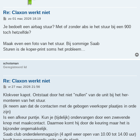
Re: Claxon werkt niet
B
zo 01 mar, 2026 18:19
e
r
Je bedoelt een airbag stuur? Met of zonder abs ie het stuur bij een 900
i
toch hetzelfde?
c
h
t
Maak even een foto van het stuur. Bij sommige Saab
Sturen is de koper-print soms het probleem…
schotsman
Geregistreerd lid
Re: Claxon werkt niet
B
vr 27 mar, 2026 21:56
e
r
Klokveer kapot. Ontstaat door het niet "nullen" van de unit bij het her-
i
monteren van het stuur.
c
h
(ik neem aan dat de contacten met de gebogen veerkoper plaatjes in orde
t
zijn)
Is een afkeur puntje. Kun je (tijdelijk) ondervangen door een zwevende
knop met maakcontact. Daarmee komt hij door de keuring maar het is
bijzonder ongemakkelijk.
Saab club onderdelenmagazijn (4 april weer open van 10.00 tot 14.00 uur)
heeft twee gerepareerde units op de plank.