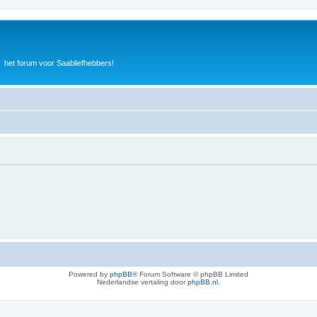
het forum voor Saabliefhebbers!
Powered by
phpBB
® Forum Software © phpBB Limited
Nederlandse vertaling door
phpBB.nl
.