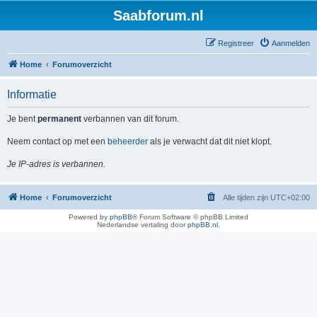
Saabforum.nl
Registreer
Aanmelden
Home
Forumoverzicht
Informatie
Je bent
permanent
verbannen van dit forum.
Neem contact op met een
beheerder
als je verwacht dat dit niet klopt.
Je IP-adres is verbannen.
Home
Forumoverzicht
Alle tijden zijn
UTC+02:00
Powered by
phpBB
® Forum Software © phpBB Limited
Nederlandse vertaling door
phpBB.nl
.