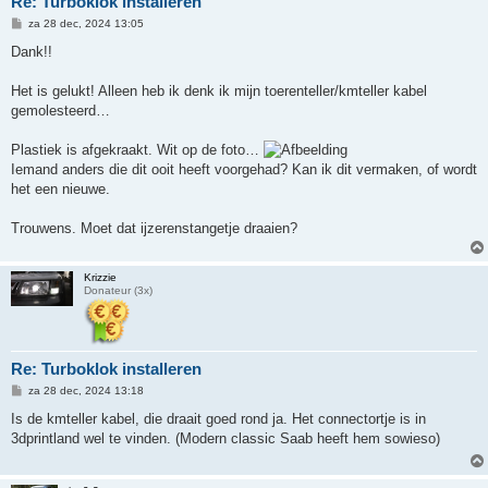
Re: Turboklok installeren
B
za 28 dec, 2024 13:05
e
r
Dank!!
i
c
h
Het is gelukt! Alleen heb ik denk ik mijn toerenteller/kmteller kabel
t
gemolesteerd…
Plastiek is afgekraakt. Wit op de foto…
Iemand anders die dit ooit heeft voorgehad? Kan ik dit vermaken, of wordt
het een nieuwe.
Trouwens. Moet dat ijzerenstangetje draaien?
Krizzie
Donateur (3x)
Re: Turboklok installeren
B
za 28 dec, 2024 13:18
e
r
Is de kmteller kabel, die draait goed rond ja. Het connectortje is in
i
3dprintland wel te vinden. (Modern classic Saab heeft hem sowieso)
c
h
t