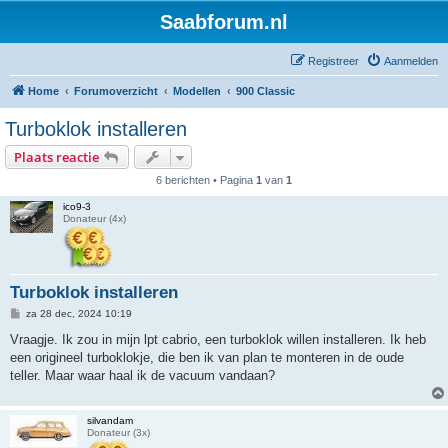
Saabforum.nl
Registreer
Aanmelden
Home
Forumoverzicht
Modellen
900 Classic
Turboklok installeren
Plaats reactie
6 berichten • Pagina
1
van
1
ico9-3
Donateur (4x)
Turboklok installeren
B
za 28 dec, 2024 10:19
e
r
Vraagje. Ik zou in mijn lpt cabrio, een turboklok willen installeren. Ik heb
i
een origineel turboklokje, die ben ik van plan te monteren in de oude
c
h
teller. Maar waar haal ik de vacuum vandaan?
t
silvandam
Donateur (3x)