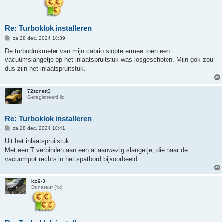
Re: Turboklok installeren
B
za 28 dec, 2024 10:39
e
r
De turbodrukmeter van mijn cabrio stopte ermee toen een
i
vacuümslangetje op het inlaatspruitstuk was losgeschoten. Mijn gok zou
c
h
dus zijn het inlaatspruitstuk.
t
72sonett3
Geregistreerd lid
Re: Turboklok installeren
B
za 28 dec, 2024 10:41
e
r
Uit het inlaatspruitstuk.
i
Met een T verbinden aan een al aanwezig slangetje, die naar de
c
h
vacuumpot rechts in het spatbord bijvoorbeeld.
t
ico9-3
Donateur (4x)