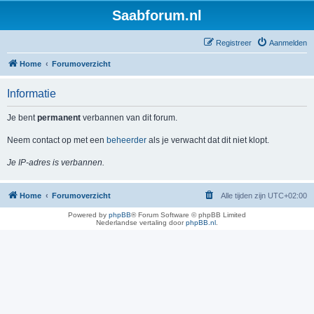
Saabforum.nl
Registreer
Aanmelden
Home
Forumoverzicht
Informatie
Je bent
permanent
verbannen van dit forum.
Neem contact op met een
beheerder
als je verwacht dat dit niet klopt.
Je IP-adres is verbannen.
Home
Forumoverzicht
Alle tijden zijn
UTC+02:00
Powered by
phpBB
® Forum Software © phpBB Limited
Nederlandse vertaling door
phpBB.nl
.