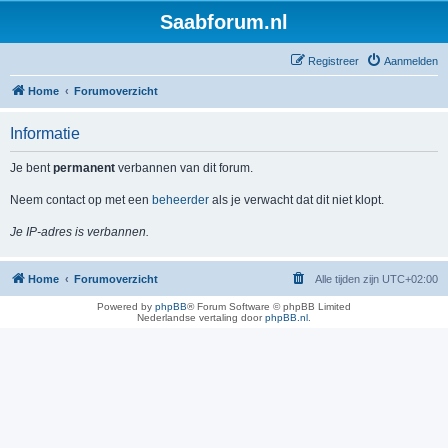
Saabforum.nl
Registreer
Aanmelden
Home
Forumoverzicht
Informatie
Je bent
permanent
verbannen van dit forum.
Neem contact op met een
beheerder
als je verwacht dat dit niet klopt.
Je IP-adres is verbannen.
Home
Forumoverzicht
Alle tijden zijn
UTC+02:00
Powered by
phpBB
® Forum Software © phpBB Limited
Nederlandse vertaling door
phpBB.nl
.