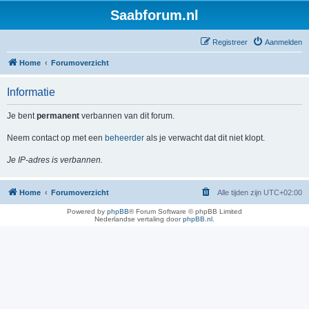
Saabforum.nl
Registreer
Aanmelden
Home
Forumoverzicht
Informatie
Je bent
permanent
verbannen van dit forum.
Neem contact op met een
beheerder
als je verwacht dat dit niet klopt.
Je IP-adres is verbannen.
Home
Forumoverzicht
Alle tijden zijn
UTC+02:00
Powered by
phpBB
® Forum Software © phpBB Limited
Nederlandse vertaling door
phpBB.nl
.