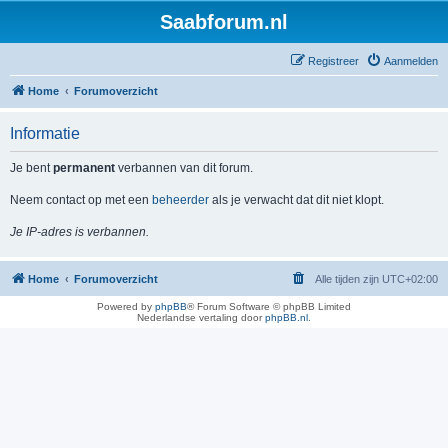
Saabforum.nl
Registreer
Aanmelden
Home
Forumoverzicht
Informatie
Je bent
permanent
verbannen van dit forum.
Neem contact op met een
beheerder
als je verwacht dat dit niet klopt.
Je IP-adres is verbannen.
Home
Forumoverzicht
Alle tijden zijn
UTC+02:00
Powered by
phpBB
® Forum Software © phpBB Limited
Nederlandse vertaling door
phpBB.nl
.