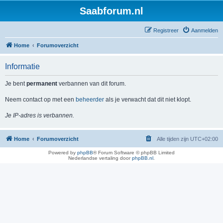
Saabforum.nl
Registreer
Aanmelden
Home
Forumoverzicht
Informatie
Je bent
permanent
verbannen van dit forum.
Neem contact op met een
beheerder
als je verwacht dat dit niet klopt.
Je IP-adres is verbannen.
Home
Forumoverzicht
Alle tijden zijn
UTC+02:00
Powered by
phpBB
® Forum Software © phpBB Limited
Nederlandse vertaling door
phpBB.nl
.