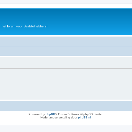
het forum voor Saabliefhebbers!
Powered by
phpBB
® Forum Software © phpBB Limited
Nederlandse vertaling door
phpBB.nl
.