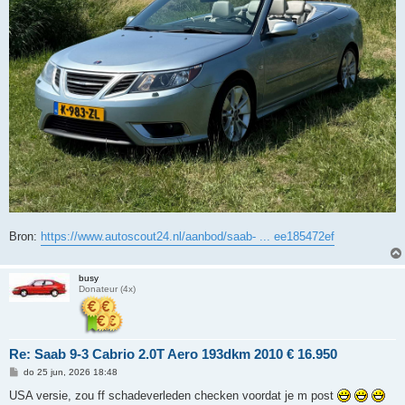
Bron:
https://www.autoscout24.nl/aanbod/saab- ... ee185472ef
busy
Donateur (4x)
Re: Saab 9-3 Cabrio 2.0T Aero 193dkm 2010 € 16.950
B
do 25 jun, 2026 18:48
e
r
USA versie, zou ff schadeverleden checken voordat je m post
i