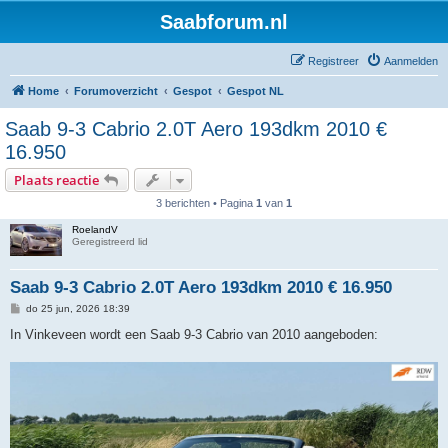
Saabforum.nl
Registreer
Aanmelden
Home
Forumoverzicht
Gespot
Gespot NL
Saab 9-3 Cabrio 2.0T Aero 193dkm 2010 €
16.950
Plaats reactie
3 berichten • Pagina
1
van
1
RoelandV
Geregistreerd lid
Saab 9-3 Cabrio 2.0T Aero 193dkm 2010 € 16.950
B
do 25 jun, 2026 18:39
e
r
In Vinkeveen wordt een Saab 9-3 Cabrio van 2010 aangeboden:
i
c
h
t