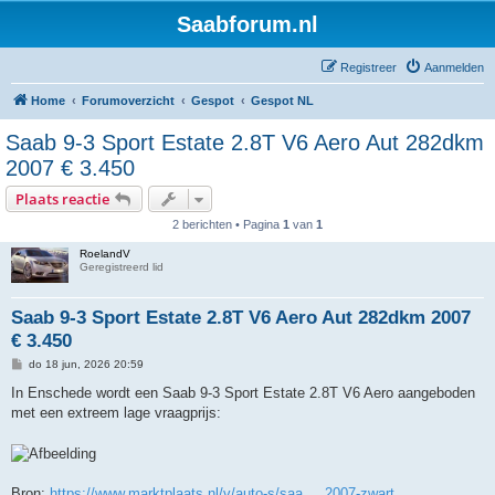
Saabforum.nl
Registreer
Aanmelden
Home
Forumoverzicht
Gespot
Gespot NL
Saab 9-3 Sport Estate 2.8T V6 Aero Aut 282dkm
2007 € 3.450
Plaats reactie
2 berichten • Pagina
1
van
1
RoelandV
Geregistreerd lid
Saab 9-3 Sport Estate 2.8T V6 Aero Aut 282dkm 2007
€ 3.450
B
do 18 jun, 2026 20:59
e
r
In Enschede wordt een Saab 9-3 Sport Estate 2.8T V6 Aero aangeboden
i
met een extreem lage vraagprijs:
c
h
t
Bron:
https://www.marktplaats.nl/v/auto-s/saa ... 2007-zwart