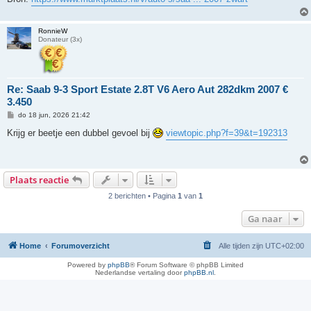
RonnieW
Donateur (3x)
Re: Saab 9-3 Sport Estate 2.8T V6 Aero Aut 282dkm 2007 €
3.450
B
do 18 jun, 2026 21:42
e
r
Krijg er beetje een dubbel gevoel bij
viewtopic.php?f=39&t=192313
i
c
h
t
Plaats reactie
2 berichten • Pagina
1
van
1
Ga naar
Home
Forumoverzicht
Alle tijden zijn
UTC+02:00
Powered by
phpBB
® Forum Software © phpBB Limited
Nederlandse vertaling door
phpBB.nl
.