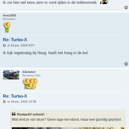
Ik zie hier wel eens eem tx rond rijden in de bollenstreek
Arno1965
Donateur
Re: Turbo-X
B
vr 19 jun, 2026 9:57
e
r
Ik kijk regelmatig bij Hoog: heeft het hoog in de bol
i
c
h
t
Gårdarket
Donateur (5x)
Re: Turbo-X
B
vr 19 jun, 2026 12:56
e
r
i
RoelandV schreef:
↑
c
h
Wat vind je van deze? Geen lage km-stand, maar wel gunstig geprijsd.
t