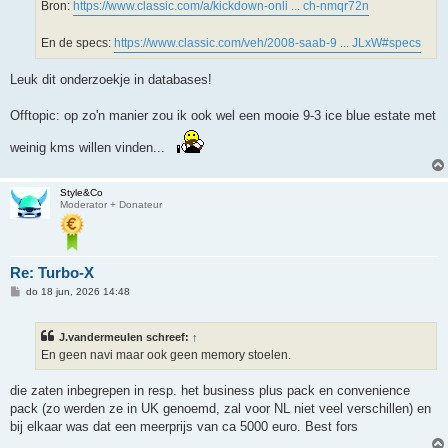
Bron:
https://www.classic.com/a/kickdown-onli ... ch-nmqr72n
En de specs:
https://www.classic.com/veh/2008-saab-9 ... JLxW#specs
Leuk dit onderzoekje in databases!
Offtopic: op zo'n manier zou ik ook wel een mooie 9-3 ice blue estate met
weinig kms willen vinden...
Style&Co
Moderator + Donateur
Re: Turbo-X
B
do 18 jun, 2026 14:48
e
r
i
J.vandermeulen schreef:
↑
c
h
En geen navi maar ook geen memory stoelen.
t
die zaten inbegrepen in resp. het business plus pack en convenience
pack (zo werden ze in UK genoemd, zal voor NL niet veel verschillen) en
bij elkaar was dat een meerprijs van ca 5000 euro. Best fors