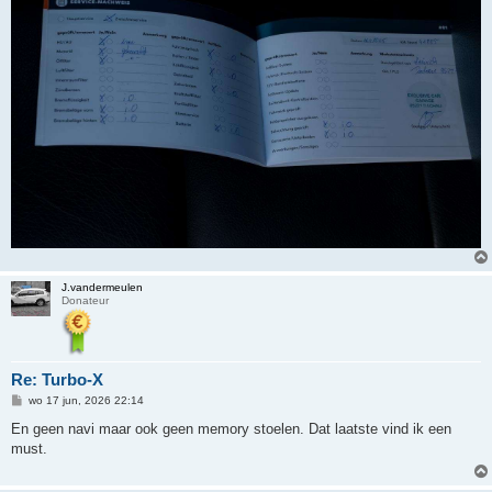
J.vandermeulen
Donateur
Re: Turbo-X
B
wo 17 jun, 2026 22:14
e
r
En geen navi maar ook geen memory stoelen. Dat laatste vind ik een
i
must.
c
h
t