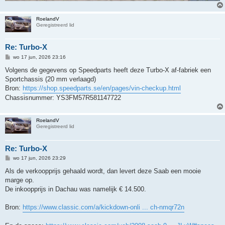
RoelandV
Geregistreerd lid
Re: Turbo-X
B
wo 17 jun, 2026 23:16
e
r
Volgens de gegevens op Speedparts heeft deze Turbo-X af-fabriek een
i
Sportchassis (20 mm verlaagd)
c
h
Bron:
https://shop.speedparts.se/en/pages/vin-checkup.html
t
Chassisnummer: YS3FM57R581147722
RoelandV
Geregistreerd lid
Re: Turbo-X
B
wo 17 jun, 2026 23:29
e
r
Als de verkoopprijs gehaald wordt, dan levert deze Saab een mooie
i
marge op.
c
h
De inkoopprijs in Dachau was namelijk € 14.500.
t
Bron:
https://www.classic.com/a/kickdown-onli ... ch-nmqr72n