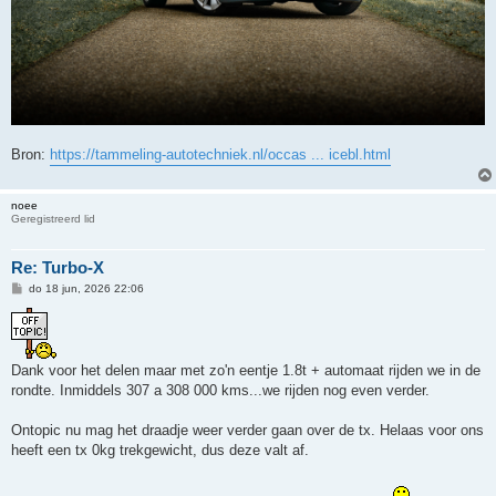
Bron:
https://tammeling-autotechniek.nl/occas ... icebl.html
noee
Geregistreerd lid
Re: Turbo-X
B
do 18 jun, 2026 22:06
e
r
i
c
h
t
Dank voor het delen maar met zo'n eentje 1.8t + automaat rijden we in de
rondte. Inmiddels 307 a 308 000 kms...we rijden nog even verder.
Ontopic nu mag het draadje weer verder gaan over de tx. Helaas voor ons
heeft een tx 0kg trekgewicht, dus deze valt af.