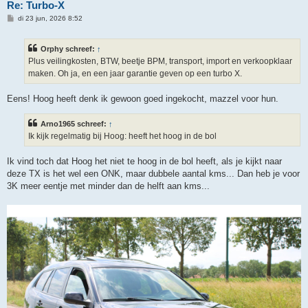
Re: Turbo-X
B
di 23 jun, 2026 8:52
e
r
i
Orphy schreef:
↑
c
h
Plus veilingkosten, BTW, beetje BPM, transport, import en verkoopklaar
t
maken. Oh ja, en een jaar garantie geven op een turbo X.
Eens! Hoog heeft denk ik gewoon goed ingekocht, mazzel voor hun.
Arno1965 schreef:
↑
Ik kijk regelmatig bij Hoog: heeft het hoog in de bol
Ik vind toch dat Hoog het niet te hoog in de bol heeft, als je kijkt naar
deze TX is het wel een ONK, maar dubbele aantal kms... Dan heb je voor
3K meer eentje met minder dan de helft aan kms...