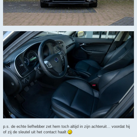
p.s. de echte liefhebber zet hem toch altijd in zijn achteruit... voordat hij
of zij de sleutel uit het contact haalt