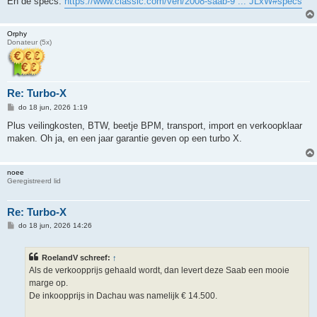
En de specs:
https://www.classic.com/veh/2008-saab-9 ... JLxW#specs
Orphy
Donateur (5x)
Re: Turbo-X
B
do 18 jun, 2026 1:19
e
r
Plus veilingkosten, BTW, beetje BPM, transport, import en verkoopklaar
i
maken. Oh ja, en een jaar garantie geven op een turbo X.
c
h
t
noee
Geregistreerd lid
Re: Turbo-X
B
do 18 jun, 2026 14:26
e
r
i
RoelandV schreef:
↑
c
h
Als de verkoopprijs gehaald wordt, dan levert deze Saab een mooie
t
marge op.
De inkoopprijs in Dachau was namelijk € 14.500.