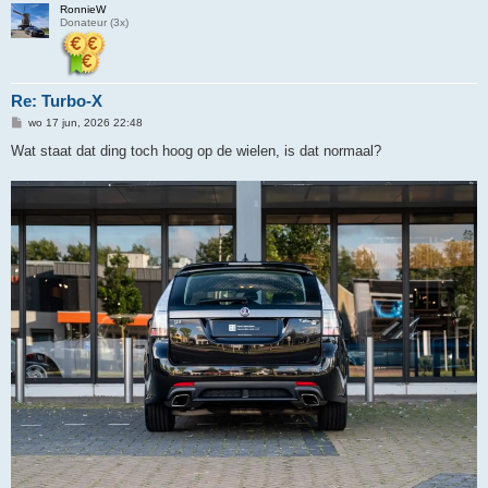
RonnieW
Donateur (3x)
Re: Turbo-X
B
wo 17 jun, 2026 22:48
e
r
Wat staat dat ding toch hoog op de wielen, is dat normaal?
i
c
h
t