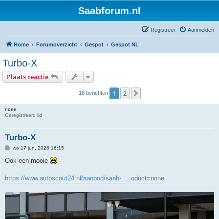
Saabforum.nl
Registreer
Aanmelden
Home
Forumoverzicht
Gespot
Gespot NL
Turbo-X
Plaats reactie
1
2
Volgende
16 berichten
noee
Geregistreerd lid
Turbo-X
B
wo 17 jun, 2026 16:15
e
r
Ook een mooie
i
c
h
https://www.autoscout24.nl/aanbod/saab- ... oduct=none
t