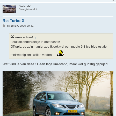
RoelandV
Geregistreerd lid
Re: Turbo-X
B
do 18 jun, 2026 20:41
e
r
i
noee schreef:
↑
c
h
Leuk dit onderzoekje in databases!
t
Offtopic: op zo'n manier zou ik ook wel een mooie 9-3 ice blue estate
met weinig kms willen vinden...
Wat vind je van deze? Geen lage km-stand, maar wel gunstig geprijsd.