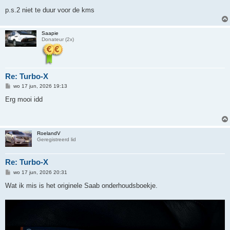
p.s.2 niet te duur voor de kms
Saapie
Donateur (2x)
Re: Turbo-X
B
wo 17 jun, 2026 19:13
e
r
Erg mooi idd
i
c
h
t
RoelandV
Geregistreerd lid
Re: Turbo-X
B
wo 17 jun, 2026 20:31
e
r
Wat ik mis is het originele Saab onderhoudsboekje.
i
c
h
t