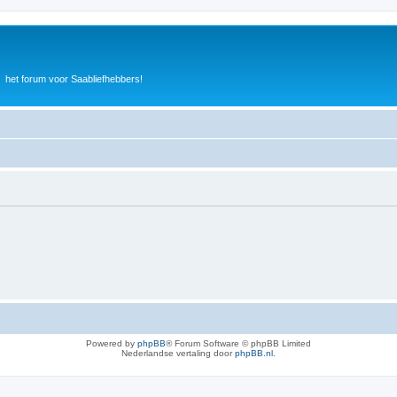
het forum voor Saabliefhebbers!
Powered by
phpBB
® Forum Software © phpBB Limited
Nederlandse vertaling door
phpBB.nl
.