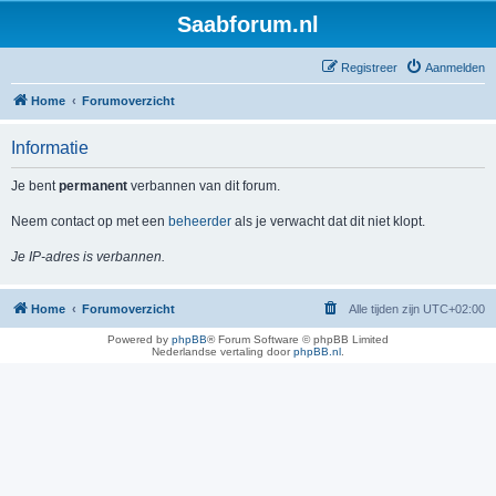
Saabforum.nl
Registreer
Aanmelden
Home
Forumoverzicht
Informatie
Je bent
permanent
verbannen van dit forum.
Neem contact op met een
beheerder
als je verwacht dat dit niet klopt.
Je IP-adres is verbannen.
Home
Forumoverzicht
Alle tijden zijn
UTC+02:00
Powered by
phpBB
® Forum Software © phpBB Limited
Nederlandse vertaling door
phpBB.nl
.