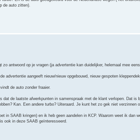
 de auto zitten).
jgt zo antwoord op je vragen (ja advertentie kan duidelijker, helemaal mee eens
als de advertentie aangeeft nieuw/nieuw opgebouwd, nieuw gespoten kleppendekse
vindt de auto zonder fraaier.
s dat de laatste afwerkpunten in samenspraak met de klant verlopen. Dat is bi
bben? Kan. Een andere turbo? Uiteraard. Je kunt het zo gek niet verzinnen of
 doet in SAAB kringen) en ik heb geen aandelen in KCP. Waarom weet ik dan w
 is ook in deze SAAB geïnteresseerd.