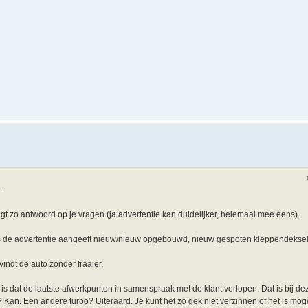
..
ijgt zo antwoord op je vragen (ja advertentie kan duidelijker, helemaal mee eens).
oals de advertentie aangeeft nieuw/nieuw opgebouwd, nieuw gespoten kleppendeksel l
vindt de auto zonder fraaier.
is dat de laatste afwerkpunten in samenspraak met de klant verlopen. Dat is bij dez
an. Een andere turbo? Uiteraard. Je kunt het zo gek niet verzinnen of het is moge