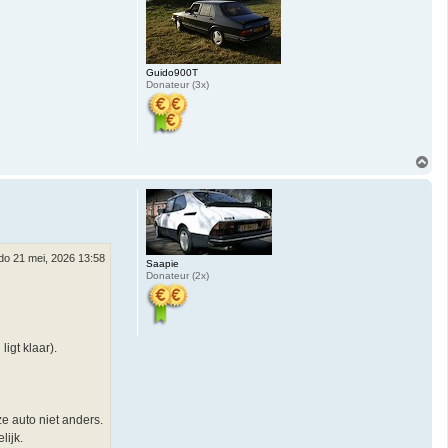
g
Guido900T
Donateur (3x)
O
m
h
o
o
g
do 21 mei, 2026 13:58
Saapie
Donateur (2x)
igt klaar).
e auto niet anders.
lijk.