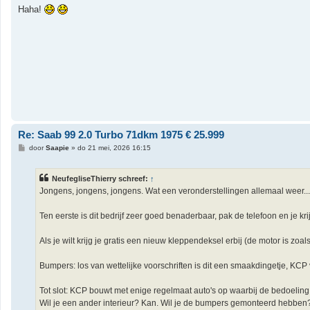
r
Haha!
i
c
h
t
Re: Saab 99 2.0 Turbo 71dkm 1975 € 25.999
B
door
Saapie
»
do 21 mei, 2026 16:15
e
r
i
NeufegliseThierry schreef:
↑
c
h
Jongens, jongens, jongens. Wat een veronderstellingen allemaal weer...
t
Ten eerste is dit bedrijf zeer goed benaderbaar, pak de telefoon en je kr
Als je wilt krijg je gratis een nieuw kleppendeksel erbij (de motor is z
Bumpers: los van wettelijke voorschriften is dit een smaakdingetje, KCP 
Tot slot: KCP bouwt met enige regelmaat auto's op waarbij de bedoeling 
Wil je een ander interieur? Kan. Wil je de bumpers gemonteerd hebben? K