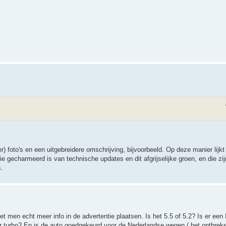
 foto's en een uitgebreidere omschrijving, bijvoorbeeld. Op deze manier lijkt h
die gecharmeerd is van technische updates en dit afgrijselijke groen, en die z
.
oet men echt meer info in de advertentie plaatsen. Is het 5.5 of 5.2? Is er een
 turbo? En is de auto goedgekeurd voor de Nederlandse wegen ( het ontbre