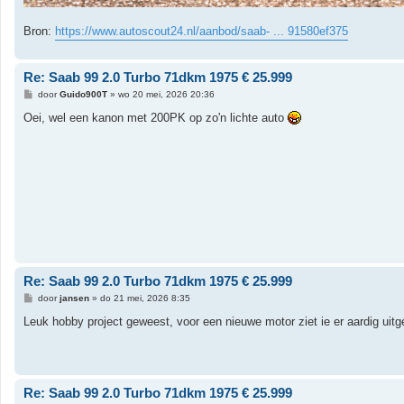
Bron:
https://www.autoscout24.nl/aanbod/saab- ... 91580ef375
Re: Saab 99 2.0 Turbo 71dkm 1975 € 25.999
B
door
Guido900T
»
wo 20 mei, 2026 20:36
e
r
Oei, wel een kanon met 200PK op zo'n lichte auto
i
c
h
t
Re: Saab 99 2.0 Turbo 71dkm 1975 € 25.999
B
door
jansen
»
do 21 mei, 2026 8:35
e
r
Leuk hobby project geweest, voor een nieuwe motor ziet ie er aardig uitgel
i
c
h
t
Re: Saab 99 2.0 Turbo 71dkm 1975 € 25.999