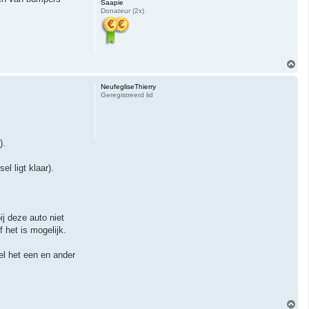
Saapie
Donateur (2x)
O
m
h
NeufegliseThierry
o
Geregistreerd lid
o
g
).
l ligt klaar).
j deze auto niet
 het is mogelijk.
el het een en ander
O