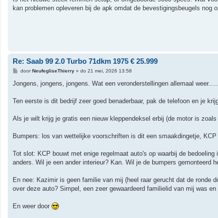
c
h
kan problemen opleveren bij de apk omdat de bevestigingsbeugels nog op
t
Re: Saab 99 2.0 Turbo 71dkm 1975 € 25.999
B
door
NeufegliseThierry
»
do 21 mei, 2026 13:58
e
r
Jongens, jongens, jongens. Wat een veronderstellingen allemaal weer.....
i
c
h
Ten eerste is dit bedrijf zeer goed benaderbaar, pak de telefoon en je kri
t
Als je wilt krijg je gratis een nieuw kleppendeksel erbij (de motor is zo
Bumpers: los van wettelijke voorschriften is dit een smaakdingetje, KCP 
Tot slot: KCP bouwt met enige regelmaat auto's op waarbij de bedoeling i
anders. Wil je een ander interieur? Kan. Wil je de bumpers gemonteerd he
En nee: Kazimir is geen familie van mij (heel raar gerucht dat de ronde
over deze auto? Simpel, een zeer gewaardeerd familielid van mij was en
En weer door