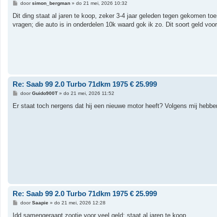
B
door
simon_bergman
»
do 21 mei, 2026 10:32
e
r
Dit ding staat al jaren te koop, zeker 3-4 jaar geleden tegen gekomen toe
i
vragen; die auto is in onderdelen 10k waard gok ik zo. Dit soort geld voor
c
h
t
Re: Saab 99 2.0 Turbo 71dkm 1975 € 25.999
B
door
Guido900T
»
do 21 mei, 2026 11:52
e
r
Er staat toch nergens dat hij een nieuwe motor heeft? Volgens mij hebben 
i
c
h
t
Re: Saab 99 2.0 Turbo 71dkm 1975 € 25.999
B
door
Saapie
»
do 21 mei, 2026 12:28
e
r
Idd samengeraapt zootje voor veel geld; staat al jaren te koop.