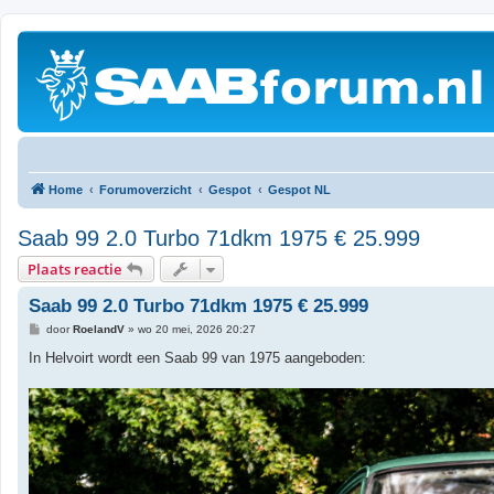
Home
Forumoverzicht
Gespot
Gespot NL
Saab 99 2.0 Turbo 71dkm 1975 € 25.999
Plaats reactie
Saab 99 2.0 Turbo 71dkm 1975 € 25.999
B
door
RoelandV
»
wo 20 mei, 2026 20:27
e
r
In Helvoirt wordt een Saab 99 van 1975 aangeboden:
i
c
h
t