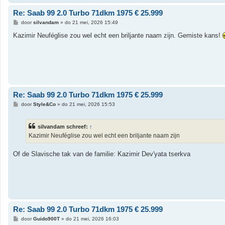
Re: Saab 99 2.0 Turbo 71dkm 1975 € 25.999
B
door
silvandam
»
do 21 mei, 2026 15:49
e
r
Kazimir Neuféglise zou wel echt een briljante naam zijn. Gemiste kans!
i
c
h
t
Re: Saab 99 2.0 Turbo 71dkm 1975 € 25.999
B
door
Style&Co
»
do 21 mei, 2026 15:53
e
r
i
silvandam schreef:
↑
c
h
Kazimir Neuféglise zou wel echt een briljante naam zijn
t
Of de Slavische tak van de familie: Kazimir Dev'yata tserkva
Re: Saab 99 2.0 Turbo 71dkm 1975 € 25.999
B
door
Guido900T
»
do 21 mei, 2026 16:03
e