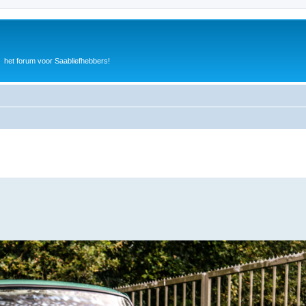
het forum voor Saabliefhebbers!