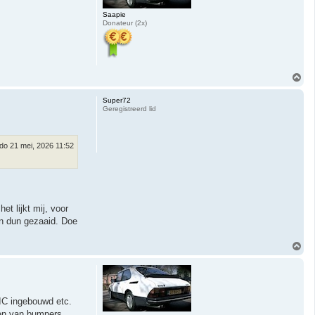
Saapie
Donateur (2x)
O
m
h
Super72
o
Geregistreerd lid
o
g
do 21 mei, 2026 11:52
et lijkt mij, voor
ijn dun gezaaid. Doe
O
m
h
o
o
g
 IC ingebouwd etc.
ken van bumpers