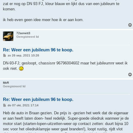
zat er nog op DN 93 FJ, kleur blauw en lijkt dus van een jubileum te
komen.
ik heb even geen idee meer hoe ik er aan kom.
72sonett3
Geregistreerd lid
Re: Weer een jubileum 96 te koop.
B
zo 26 sep, 2021 10:26
e
r
DN-93-FJ; gesloopt, chassisnr 96796004602 maar het jubileumnr weet ik
i
ook niet.
c
h
t
MvR
Geregistreerd lid
Re: Weer een jubileum 96 te koop.
B
do 07 okt, 2021 17:14
e
r
Heb de auto in Braan gezien. De prijs is -gezien het werk dat de eigenaar
i
er aan heeft laten doen- heel redelijk. Super-goede oliedruk wanneer je de
c
h
motor start (starten-lopen-uitzetten-weer op contact zetten: duurt bijna 10
t
sec voor het oliedruklampje weer gaat branden!), loopt rustig, rijdt vlot