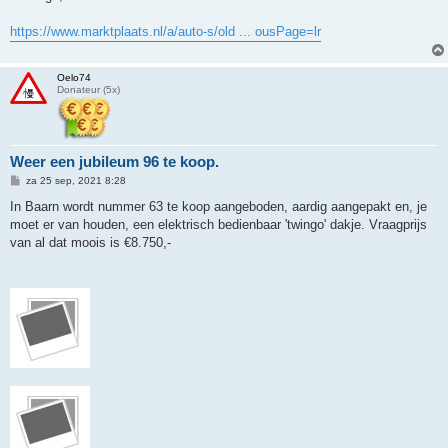
h
t
https://www.marktplaats.nl/a/auto-s/old ... ousPage=lr
Oelo74
Donateur (5x)
Weer een jubileum 96 te koop.
B
za 25 sep, 2021 8:28
e
r
In Baarn wordt nummer 63 te koop aangeboden, aardig aangepakt en, je
i
moet er van houden, een elektrisch bedienbaar 'twingo' dakje. Vraagprijs
c
h
van al dat moois is €8.750,-
t