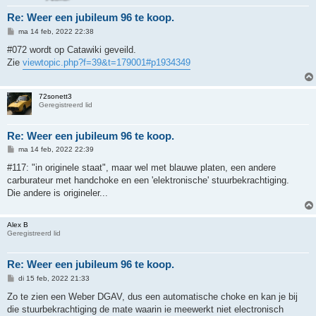
Re: Weer een jubileum 96 te koop.
B
ma 14 feb, 2022 22:38
e
r
#072 wordt op Catawiki geveild.
i
Zie
viewtopic.php?f=39&t=179001#p1934349
c
h
t
72sonett3
Geregistreerd lid
Re: Weer een jubileum 96 te koop.
B
ma 14 feb, 2022 22:39
e
r
#117: "in originele staat", maar wel met blauwe platen, een andere
i
carburateur met handchoke en een 'elektronische' stuurbekrachtiging.
c
h
Die andere is origineler...
t
Alex B
Geregistreerd lid
Re: Weer een jubileum 96 te koop.
B
di 15 feb, 2022 21:33
e
r
Zo te zien een Weber DGAV, dus een automatische choke en kan je bij
i
die stuurbekrachtiging de mate waarin ie meewerkt niet electronisch
c