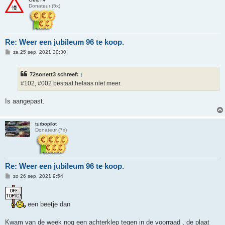
Donateur (5x)
Re: Weer een jubileum 96 te koop.
B
za 25 sep, 2021 20:30
e
r
i
72sonett3 schreef:
↑
c
h
#102, #002 bestaat helaas niet meer.
t
Is aangepast.
turbopilot
Donateur (7x)
Re: Weer een jubileum 96 te koop.
B
zo 26 sep, 2021 9:54
e
r
i
c
een beetje dan
h
t
Kwam van de week nog een achterklep tegen in de voorraad , de plaat