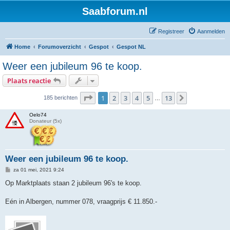
Saabforum.nl
Registreer
Aanmelden
Home
Forumoverzicht
Gespot
Gespot NL
Weer een jubileum 96 te koop.
Plaats reactie
Pagina
1
van
13
1
2
3
4
5
13
Volgende
185 berichten
…
Oelo74
Donateur (5x)
Weer een jubileum 96 te koop.
B
za 01 mei, 2021 9:24
e
r
Op Marktplaats staan 2 jubileum 96's te koop.
i
c
h
Eén in Albergen, nummer 078, vraagprijs € 11.850.-
t