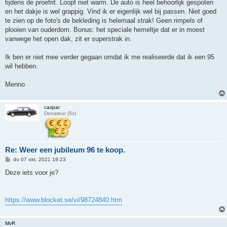
tijdens de proefrit. Loopt niet warm. De auto is heel behoorlijk gespoten
en het dakje is wel grappig. Vind ik er eigenlijk wel bij passen. Niet goed
te zien op de foto's de bekleding is helemaal strak! Geen rimpels of
plooien van ouderdom. Bonus: het speciale hemeltje dat er in moest
vanwege het open dak, zit er superstrak in.
Ik ben er niet mee verder gegaan omdat ik me realiseerde dat ik een 95
wil hebben.
Menno
caspar
Donateur (5x)
Re: Weer een jubileum 96 te koop.
B
do 07 okt, 2021 19:23
e
r
Deze iets voor je?
i
c
h
t
https://www.blocket.se/vi/98724840.htm
MvR