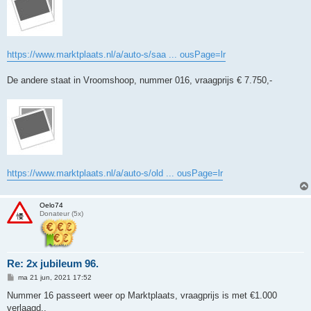
https://www.marktplaats.nl/a/auto-s/saa ... ousPage=lr
De andere staat in Vroomshoop, nummer 016, vraagprijs € 7.750,-
https://www.marktplaats.nl/a/auto-s/old ... ousPage=lr
Oelo74
Donateur (5x)
Re: 2x jubileum 96.
B
ma 21 jun, 2021 17:52
e
r
Nummer 16 passeert weer op Marktplaats, vraagprijs is met €1.000
i
verlaagd,.
c