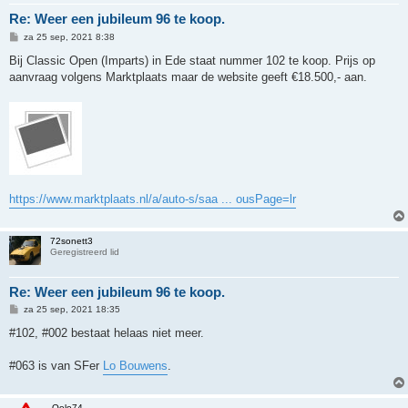
Re: Weer een jubileum 96 te koop.
B
za 25 sep, 2021 8:38
e
r
Bij Classic Open (Imparts) in Ede staat nummer 102 te koop. Prijs op
i
aanvraag volgens Marktplaats maar de website geeft €18.500,- aan.
c
h
t
https://www.marktplaats.nl/a/auto-s/saa ... ousPage=lr
72sonett3
Geregistreerd lid
Re: Weer een jubileum 96 te koop.
B
za 25 sep, 2021 18:35
e
r
#102, #002 bestaat helaas niet meer.
i
c
h
#063 is van SFer
Lo Bouwens
.
t
Oelo74