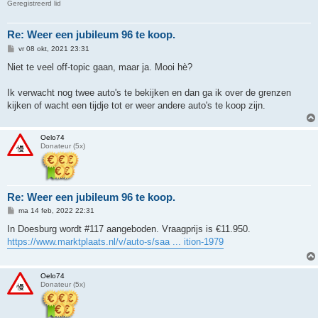
Geregistreerd lid
Re: Weer een jubileum 96 te koop.
B
vr 08 okt, 2021 23:31
e
r
Niet te veel off-topic gaan, maar ja. Mooi hè?
i
c
h
Ik verwacht nog twee auto's te bekijken en dan ga ik over de grenzen
t
kijken of wacht een tijdje tot er weer andere auto's te koop zijn.
Oelo74
Donateur (5x)
Re: Weer een jubileum 96 te koop.
B
ma 14 feb, 2022 22:31
e
r
In Doesburg wordt #117 aangeboden. Vraagprijs is €11.950.
i
https://www.marktplaats.nl/v/auto-s/saa ... ition-1979
c
h
t
Oelo74
Donateur (5x)