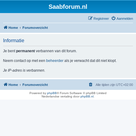
Saabforum.nl
Registreer
Aanmelden
Home
Forumoverzicht
Informatie
Je bent
permanent
verbannen van dit forum.
Neem contact op met een
beheerder
als je verwacht dat dit niet klopt.
Je IP-adres is verbannen.
Home
Forumoverzicht
Alle tijden zijn
UTC+02:00
Powered by
phpBB
® Forum Software © phpBB Limited
Nederlandse vertaling door
phpBB.nl
.