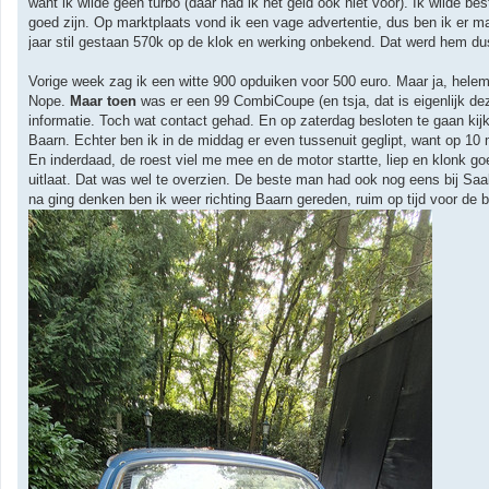
want ik wilde geen turbo (daar had ik het geld ook niet voor). Ik wilde be
goed zijn. Op marktplaats vond ik een vage advertentie, dus ben ik er ma
jaar stil gestaan 570k op de klok en werking onbekend. Dat werd hem du
Vorige week zag ik een witte 900 opduiken voor 500 euro. Maar ja, helema
Nope.
Maar toen
was er een 99 CombiCoupe (en tsja, dat is eigenlijk deze
informatie. Toch wat contact gehad. En op zaterdag besloten te gaan ki
Baarn. Echter ben ik in de middag er even tussenuit geglipt, want op 1
En inderdaad, de roest viel me mee en de motor startte, liep en klonk g
uitlaat. Dat was wel te overzien. De beste man had ook nog eens bij Saab
na ging denken ben ik weer richting Baarn gereden, ruim op tijd voor de