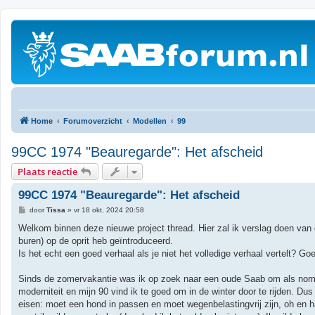
Home
Forumoverzicht
Modellen
99
99CC 1974 "Beauregarde": Het afscheid
Plaats reactie
99CC 1974 "Beauregarde": Het afscheid
B
door
Tissa
»
vr 18 okt, 2024 20:58
e
r
Welkom binnen deze nieuwe project thread. Hier zal ik verslag doen van 
i
buren) op de oprit heb geïntroduceerd.
c
h
Is het echt een goed verhaal als je niet het volledige verhaal vertelt? Go
t
Sinds de zomervakantie was ik op zoek naar een oude Saab om als norma
moderniteit en mijn 90 vind ik te goed om in de winter door te rijden. Du
eisen: moet een hond in passen en moet wegenbelastingvrij zijn, oh en 