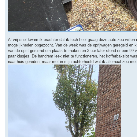
Al vrij snel kwam ik erachter dat ik toch heel graag deze auto zou wille
mogelijkheden opgezocht. Van de week was de oprijwagen geregeld en kon
van de oprit geruimd om plaats te maken en 3 uur later stond er een 99 
paar klusjes. De handrem leek niet te functioneren, het kofferbakslot wa
naar huis gereden, maar met in mijn achterhoofd wat ik allemaal zou mo