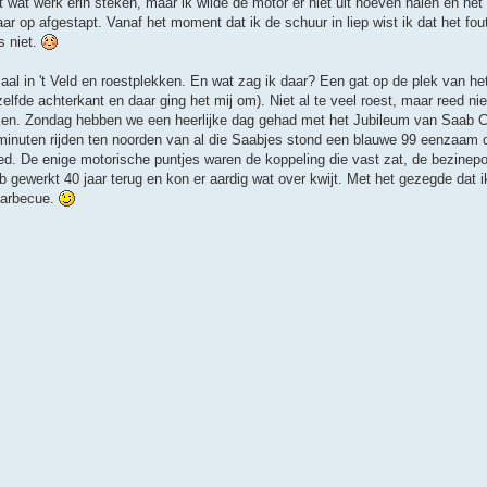
st wat werk erin steken, maar ik wilde de motor er niet uit hoeven halen en het
ar op afgestapt. Vanaf het moment dat ik de schuur in liep wist ik dat het fo
s niet.
al in 't Veld en roestplekken. En wat zag ik daar? Een gat op de plek van het
lfde achterkant en daar ging het mij om). Niet al te veel roest, maar reed nie
jken. Zondag hebben we een heerlijke dag gehad met het Jubileum van Saab C
0 minuten rijden ten noorden van al die Saabjes stond een blauwe 99 eenzaam
oed. De enige motorische puntjes waren de koppeling die vast zat, de bezinep
 gewerkt 40 jaar terug en kon er aardig wat over kwijt. Met het gezegde dat i
 barbecue.