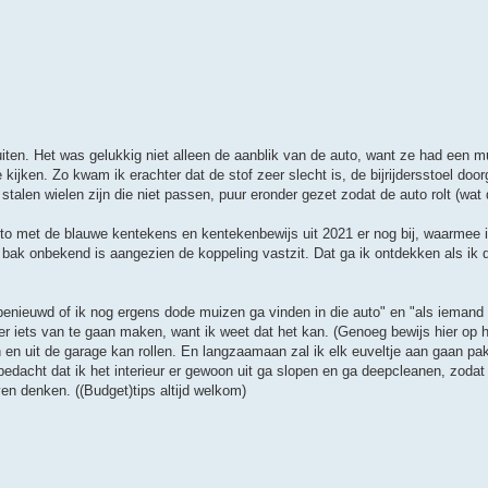
ten. Het was gelukkig niet alleen de aanblik van de auto, want ze had een mu
 kijken. Zo kwam ik erachter dat de stof zeer slecht is, de bijrijdersstoel doo
talen wielen zijn die niet passen, puur eronder gezet zodat de auto rolt (wat 
auto met de blauwe kentekens en kentekenbewijs uit 2021 er nog bij, waarmee
de bak onbekend is aangezien de koppeling vastzit. Dat ga ik ontdekken als ik
n benieuwd of ik nog ergens dode muizen ga vinden in die auto" en "als ieman
r iets van te gaan maken, want ik weet dat het kan. (Genoeg bewijs hier op h
 in en uit de garage kan rollen. En langzaamaan zal ik elk euveltje aan gaan p
edacht dat ik het interieur er gewoon uit ga slopen en ga deepcleanen, zodat
ven denken. ((Budget)tips altijd welkom)