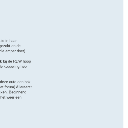
is in haar
rgezakt en de
die amper doet).
 ik bij de RDW hoop
 de koppeling heb
d deze auto een hok
et forum) Allereerst
akken. Beginnend
 het weer een