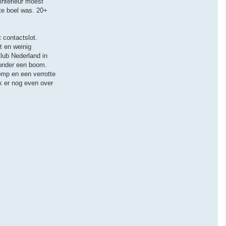
 interieur moest
ute boel was. 20+
 contactslot.
t en weinig
lub Nederland in
 onder een boom.
omp en een verrotte
k er nog even over