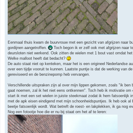
Eenmaal thuis kwam de buurvrouw met een gezicht van afgrijzen naar bui
gordijnen aangetroffen.
Toch begon ik er zelf ook met afgrijzen naar te
deursloten niet werkend. Ook zitten de wielen met 1 bout vast omdat het s
Welke malloot heeft dat bedacht?
De auto staat niet op kenteken, maar het is een origineel Nederlandse 
over een tijdje vooruit te kunnen. Laatste puntje is dat de werking van 
gereviseerd en de benzinepomp heb vervangen.
Verschillende uitspraken zijn al over mijn lippen gekomen, zoals "ik be
gaat noemen, zal ik het niet eens ontkennen". Toch heb ik motivatie om e
start ik met een set wielen in juiste steekmaat zodat ik hem fatsoenlijk
met de apk eisen eindigend met mijn schoonheidspuntjes. Ik heb ook al b
beetje fatsoenlijk wordt. Wat betreft de roest- en lakplekken, ik ga nog e
Nog een fotootje hoe die er nu bij staat om het af te leren: