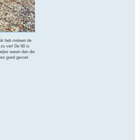
n ik heb meteen de
zo ver! De 90 is
etjes waren dan die
 een goed gevoel