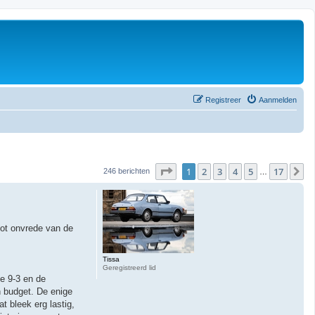
Registreer
Aanmelden
Pagina
1
van
17
1
2
3
4
5
17
V
246 berichten
…
tot onvrede van de
Tissa
Geregistreerd lid
e 9-3 en de
n budget. De enige
 bleek erg lastig,