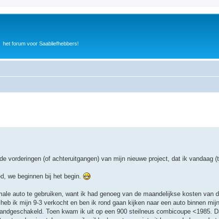
het forum voor Saabliefhebbers!
de vorderingen (of achteruitgangen) van mijn nieuwe project, dat ik vandaag (
ed, we beginnen bij het begin.
le auto te gebruiken, want ik had genoeg van de maandelijkse kosten van d
s heb ik mijn 9-3 verkocht en ben ik rond gaan kijken naar een auto binnen mij
handgeschakeld. Toen kwam ik uit op een 900 steilneus combicoupe <1985. Dat