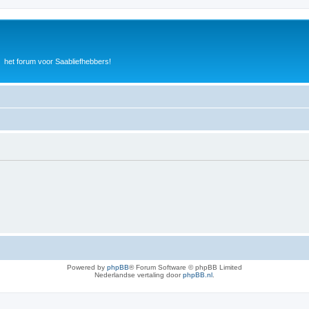
het forum voor Saabliefhebbers!
Powered by
phpBB
® Forum Software © phpBB Limited
Nederlandse vertaling door
phpBB.nl
.