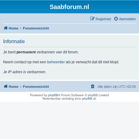
Saabforum.nl
Registreer
Aanmelden
Home
Forumoverzicht
Informatie
Je bent
permanent
verbannen van dit forum.
Neem contact op met een
beheerder
als je verwacht dat dit niet klopt.
Je IP-adres is verbannen.
Home
Forumoverzicht
Alle tijden zijn
UTC+02:00
Powered by
phpBB
® Forum Software © phpBB Limited
Nederlandse vertaling door
phpBB.nl
.