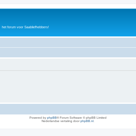
het forum voor Saabliefhebbers!
Powered by
phpBB
® Forum Software © phpBB Limited
Nederlandse vertaling door
phpBB.nl
.