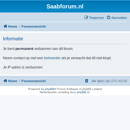
Saabforum.nl
Registreer
Aanmelden
Home
Forumoverzicht
Informatie
Je bent
permanent
verbannen van dit forum.
Neem contact op met een
beheerder
als je verwacht dat dit niet klopt.
Je IP-adres is verbannen.
Home
Forumoverzicht
Alle tijden zijn
UTC+02:00
Powered by
phpBB
® Forum Software © phpBB Limited
Nederlandse vertaling door
phpBB.nl
.