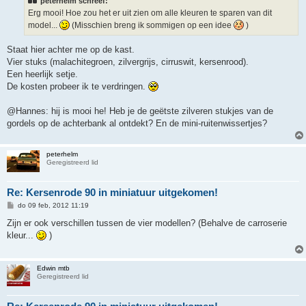
peterhelm schreef:
c
h
Erg mooi! Hoe zou het er uit zien om alle kleuren te sparen van dit
t
model...
(Misschien breng ik sommigen op een idee
)
Staat hier achter me op de kast.
Vier stuks (malachitegroen, zilvergrijs, cirruswit, kersenrood).
Een heerlijk setje.
De kosten probeer ik te verdringen.
@Hannes: hij is mooi he! Heb je de geëtste zilveren stukjes van de
gordels op de achterbank al ontdekt? En de mini-ruitenwissertjes?
peterhelm
Geregistreerd lid
Re: Kersenrode 90 in miniatuur uitgekomen!
B
do 09 feb, 2012 11:19
e
r
Zijn er ook verschillen tussen de vier modellen? (Behalve de carroserie
i
kleur...
)
c
h
t
Edwin mtb
Geregistreerd lid