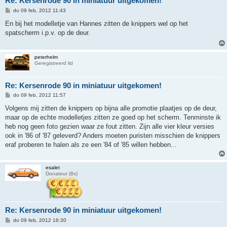
Re: Kersenrode 90 in miniatuur uitgekomen!
B
do 09 feb, 2012 11:43
e
r
En bij het modelletje van Hannes zitten de knippers wel op het
i
spatscherm i.p.v. op de deur.
c
h
t
peterhelm
Geregistreerd lid
Re: Kersenrode 90 in miniatuur uitgekomen!
B
do 09 feb, 2012 11:57
e
r
Volgens mij zitten de knippers op bijna alle promotie plaatjes op de deur,
i
maar op de echte modelletjes zitten ze goed op het scherm. Tenminste ik
c
h
heb nog geen foto gezien waar ze fout zitten. Zijn alle vier kleur versies
t
ook in '86 of '87 geleverd? Anders moeten puristen misschien de knippers
eraf proberen te halen als ze een '84 of '85 willen hebben...
esalet
Donateur (8x)
Re: Kersenrode 90 in miniatuur uitgekomen!
B
do 09 feb, 2012 16:30
e