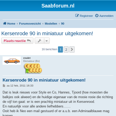
Saabforum.nl
Registreer
Aanmelden
Home
Forumoverzicht
Modellen
90
Kersenrode 90 in miniatuur uitgekomen!
Plaats reactie
1
2
Volgende
16 berichten
esalet
Donateur (8x)
Kersenrode 90 in miniatuur uitgekomen!
B
za 12 feb, 2011 16:33
e
r
Dat is leuk nieuws voor Style en Co, Hannes, Tjoord (hoe moesten die
i
balkjes ook alweer) en de huidige eigenaar van de mooie rooie die richting
c
h
de vijf ton gaat: er is een prachtig miniatuur uit in Kersenrood.
t
En natuurlijk voor alle andere liefhebbers.......
Ooit heb ik Neo een mail gestuurd of er a.u.b. een Admiraalblauwe mag
komen.