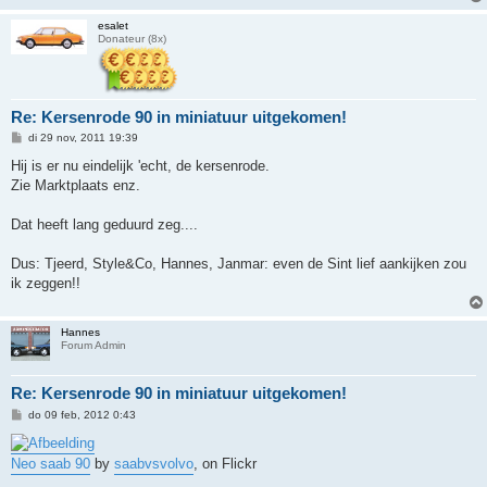
esalet
Donateur (8x)
Re: Kersenrode 90 in miniatuur uitgekomen!
B
di 29 nov, 2011 19:39
e
r
Hij is er nu eindelijk 'echt, de kersenrode.
i
Zie Marktplaats enz.
c
h
t
Dat heeft lang geduurd zeg....
Dus: Tjeerd, Style&Co, Hannes, Janmar: even de Sint lief aankijken zou
ik zeggen!!
Hannes
Forum Admin
Re: Kersenrode 90 in miniatuur uitgekomen!
B
do 09 feb, 2012 0:43
e
r
i
Neo saab 90
by
saabvsvolvo
, on Flickr
c
h