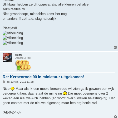
Blijkbaar hebben ze dit opgevat als: alle kleuren behalve
Admiraalblauw.......
Niet gewanhoopt, misschien komt het nog.
en anders ff zelf a.d. slag natuurlijk.
Plaatjes!!
Tjøørd
Donateur (6x)
Re: Kersenrode 90 in miniatuur uitgekomen!
B
zo 13 feb, 2011 11:28
e
r
Nice
Maar als ik een mooie kersenrode wil zien ga ik gewoon een wijk
i
verderop kijken, daar staat de mijne nu
Die moet overigens over 2
c
h
weken een nieuwe APK hebben (en wordt over 5 weken belastingvrij). Heb
t
geen contact met de nieuwe eigenaar, maar ben erg benieuwd.
(Alt-0-2-4-8)