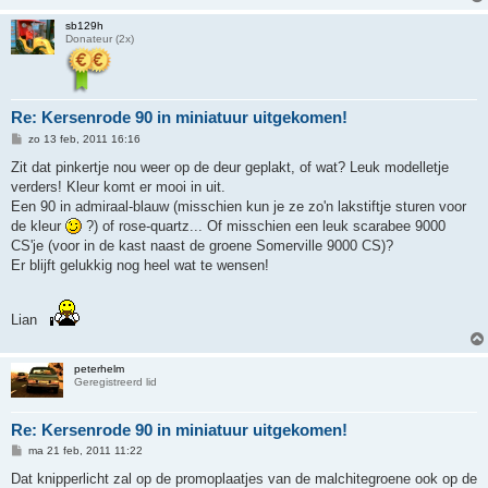
sb129h
Donateur (2x)
Re: Kersenrode 90 in miniatuur uitgekomen!
B
zo 13 feb, 2011 16:16
e
r
Zit dat pinkertje nou weer op de deur geplakt, of wat? Leuk modelletje
i
verders! Kleur komt er mooi in uit.
c
h
Een 90 in admiraal-blauw (misschien kun je ze zo'n lakstiftje sturen voor
t
de kleur
?) of rose-quartz... Of misschien een leuk scarabee 9000
CS'je (voor in de kast naast de groene Somerville 9000 CS)?
Er blijft gelukkig nog heel wat te wensen!
Lian
peterhelm
Geregistreerd lid
Re: Kersenrode 90 in miniatuur uitgekomen!
B
ma 21 feb, 2011 11:22
e
r
Dat knipperlicht zal op de promoplaatjes van de malchitegroene ook op de