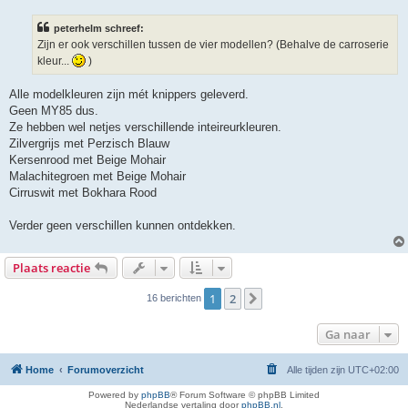
r
i
peterhelm schreef:
c
h
Zijn er ook verschillen tussen de vier modellen? (Behalve de carroserie
t
kleur...
)
Alle modelkleuren zijn mét knippers geleverd.
Geen MY85 dus.
Ze hebben wel netjes verschillende inteireurkleuren.
Zilvergrijs met Perzisch Blauw
Kersenrood met Beige Mohair
Malachitegroen met Beige Mohair
Cirruswit met Bokhara Rood
Verder geen verschillen kunnen ontdekken.
Plaats reactie
1
2
Volgende
16 berichten
Ga naar
Home
Forumoverzicht
Alle tijden zijn
UTC+02:00
Powered by
phpBB
® Forum Software © phpBB Limited
Nederlandse vertaling door
phpBB.nl
.