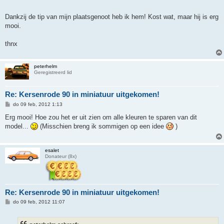
t
Dankzij de tip van mijn plaatsgenoot heb ik hem! Kost wat, maar hij is erg
mooi.
thnx
peterhelm
Geregistreerd lid
Re: Kersenrode 90 in miniatuur uitgekomen!
B
do 09 feb, 2012 1:13
e
r
Erg mooi! Hoe zou het er uit zien om alle kleuren te sparen van dit
i
model...
(Misschien breng ik sommigen op een idee
)
c
h
t
esalet
Donateur (8x)
Re: Kersenrode 90 in miniatuur uitgekomen!
B
do 09 feb, 2012 11:07
e
r
i