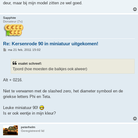
i
deur, maar bij mijn model zitten ze wel goed.
c
h
t
Sapphire
Donateur (7x)
Re: Kersenrode 90 in miniatuur uitgekomen!
B
ma 21 feb, 2011 15:02
e
r
i
esalet schreef:
c
h
Tjoord (hoe moesten die balkjes ook alweer)
t
Alt + 0216.
Niet te verwarren met de slashed zero, het diameter symbool en de
griekse letters Phi en Teta.
Leuke miniatuur 90!
Is er ook eentje in mijn kleur?
peterhelm
Geregistreerd lid