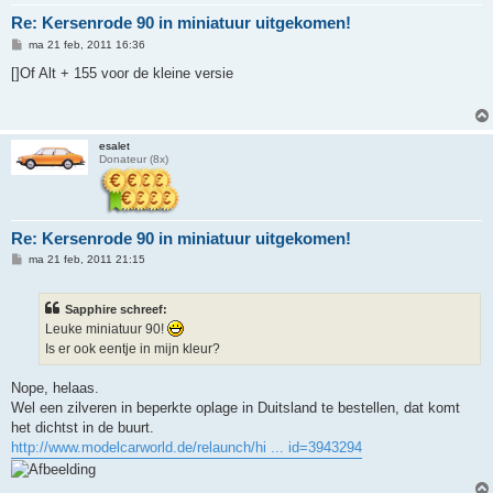
Re: Kersenrode 90 in miniatuur uitgekomen!
B
ma 21 feb, 2011 16:36
e
r
[]Of Alt + 155 voor de kleine versie
i
c
h
t
esalet
Donateur (8x)
Re: Kersenrode 90 in miniatuur uitgekomen!
B
ma 21 feb, 2011 21:15
e
r
i
Sapphire schreef:
c
h
Leuke miniatuur 90!
t
Is er ook eentje in mijn kleur?
Nope, helaas.
Wel een zilveren in beperkte oplage in Duitsland te bestellen, dat komt
het dichtst in de buurt.
http://www.modelcarworld.de/relaunch/hi ... id=3943294