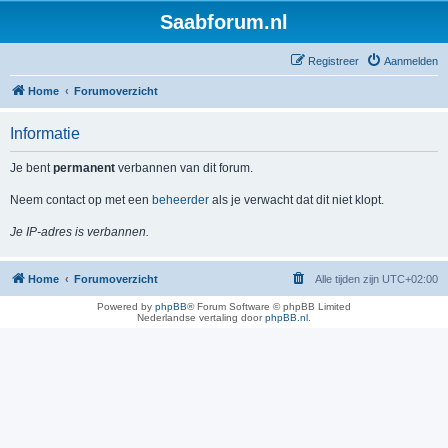
Saabforum.nl
Registreer
Aanmelden
Home
Forumoverzicht
Informatie
Je bent
permanent
verbannen van dit forum.
Neem contact op met een
beheerder
als je verwacht dat dit niet klopt.
Je IP-adres is verbannen.
Home
Forumoverzicht
Alle tijden zijn
UTC+02:00
Powered by
phpBB
® Forum Software © phpBB Limited
Nederlandse vertaling door
phpBB.nl
.