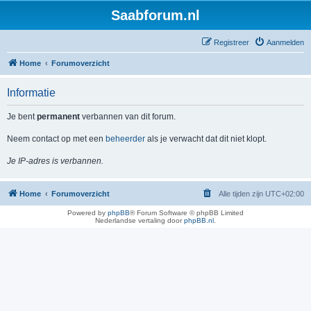
Saabforum.nl
Registreer
Aanmelden
Home
Forumoverzicht
Informatie
Je bent
permanent
verbannen van dit forum.
Neem contact op met een
beheerder
als je verwacht dat dit niet klopt.
Je IP-adres is verbannen.
Home
Forumoverzicht
Alle tijden zijn
UTC+02:00
Powered by
phpBB
® Forum Software © phpBB Limited
Nederlandse vertaling door
phpBB.nl
.