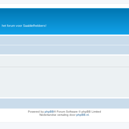
het forum voor Saabliefhebbers!
Powered by
phpBB
® Forum Software © phpBB Limited
Nederlandse vertaling door
phpBB.nl
.