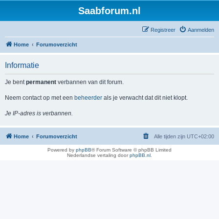
Saabforum.nl
Registreer
Aanmelden
Home
Forumoverzicht
Informatie
Je bent
permanent
verbannen van dit forum.
Neem contact op met een
beheerder
als je verwacht dat dit niet klopt.
Je IP-adres is verbannen.
Home
Forumoverzicht
Alle tijden zijn
UTC+02:00
Powered by
phpBB
® Forum Software © phpBB Limited
Nederlandse vertaling door
phpBB.nl
.