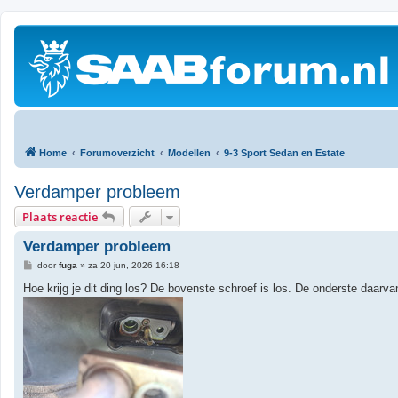
Home
Forumoverzicht
Modellen
9-3 Sport Sedan en Estate
Verdamper probleem
Plaats reactie
Verdamper probleem
B
door
fuga
»
za 20 jun, 2026 16:18
e
r
Hoe krijg je dit ding los? De bovenste schroef is los. De onderste daarv
i
c
h
t