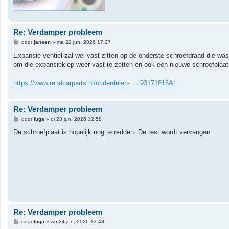
Re: Verdamper probleem
B
door
jansen
»
ma 22 jun, 2026 17:37
e
r
Expansie ventiel zal wel vast zitten op de onderste schroefdraad die was
i
om die expansieklep weer vast te zetten en ook een nieuwe schroefplaat
c
h
t
https://www.rendcarparts.nl/onderdelen- ... 93171816AL
Re: Verdamper probleem
B
door
fuga
»
di 23 jun, 2026 12:58
e
r
De schroefplaat is hopelijk nog te redden. De rest wordt vervangen.
i
c
h
t
Re: Verdamper probleem
B
door
fuga
»
wo 24 jun, 2026 12:48
e