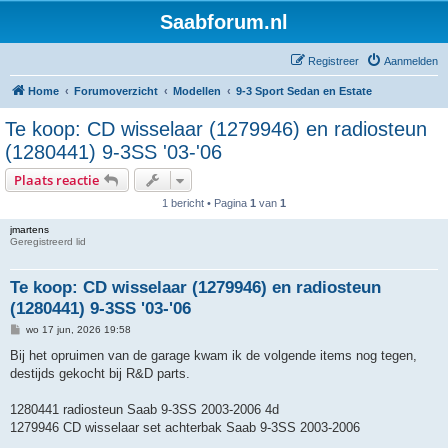
Saabforum.nl
Registreer
Aanmelden
Home
Forumoverzicht
Modellen
9-3 Sport Sedan en Estate
Te koop: CD wisselaar (1279946) en radiosteun
(1280441) 9-3SS '03-'06
Plaats reactie
1 bericht • Pagina
1
van
1
jmartens
Geregistreerd lid
Te koop: CD wisselaar (1279946) en radiosteun
(1280441) 9-3SS '03-'06
B
wo 17 jun, 2026 19:58
e
r
Bij het opruimen van de garage kwam ik de volgende items nog tegen,
i
destijds gekocht bij R&D parts.
c
h
t
1280441 radiosteun Saab 9-3SS 2003-2006 4d
1279946 CD wisselaar set achterbak Saab 9-3SS 2003-2006