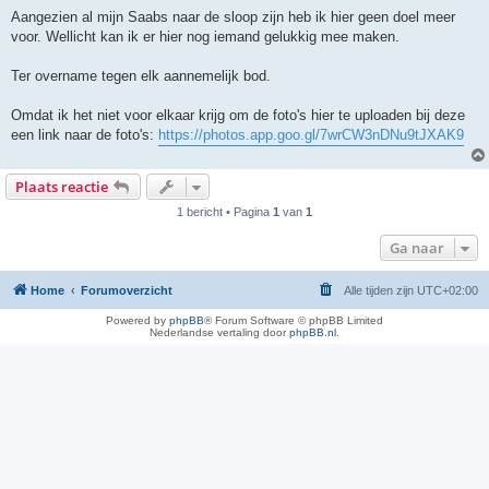
Aangezien al mijn Saabs naar de sloop zijn heb ik hier geen doel meer
voor. Wellicht kan ik er hier nog iemand gelukkig mee maken.
Ter overname tegen elk aannemelijk bod.
Omdat ik het niet voor elkaar krijg om de foto's hier te uploaden bij deze
een link naar de foto's:
https://photos.app.goo.gl/7wrCW3nDNu9tJXAK9
Plaats reactie
1 bericht • Pagina
1
van
1
Ga naar
Home
Forumoverzicht
Alle tijden zijn
UTC+02:00
Powered by
phpBB
® Forum Software © phpBB Limited
Nederlandse vertaling door
phpBB.nl
.