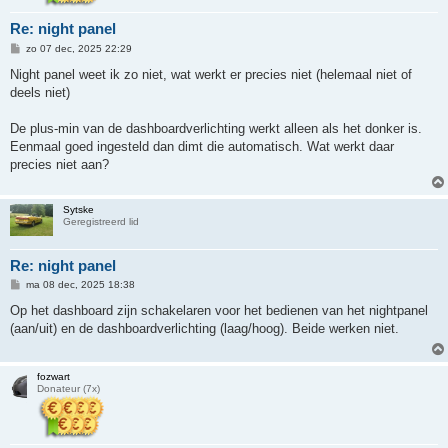
Re: night panel
B
zo 07 dec, 2025 22:29
e
r
Night panel weet ik zo niet, wat werkt er precies niet (helemaal niet of
i
deels niet)
c
h
t
De plus-min van de dashboardverlichting werkt alleen als het donker is.
Eenmaal goed ingesteld dan dimt die automatisch. Wat werkt daar
precies niet aan?
Sytske
Geregistreerd lid
Re: night panel
B
ma 08 dec, 2025 18:38
e
r
Op het dashboard zijn schakelaren voor het bedienen van het nightpanel
i
(aan/uit) en de dashboardverlichting (laag/hoog). Beide werken niet.
c
h
t
fozwart
Donateur (7x)