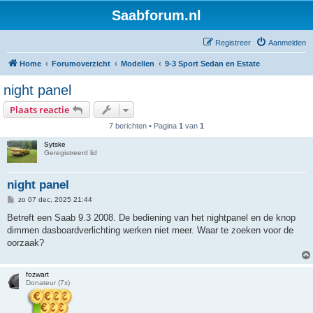
Saabforum.nl
Registreer
Aanmelden
Home
Forumoverzicht
Modellen
9-3 Sport Sedan en Estate
night panel
Plaats reactie
7 berichten • Pagina
1
van
1
Sytske
Geregistreerd lid
night panel
B
zo 07 dec, 2025 21:44
e
r
Betreft een Saab 9.3 2008. De bediening van het nightpanel en de knop
i
dimmen dasboardverlichting werken niet meer. Waar te zoeken voor de
c
h
oorzaak?
t
fozwart
Donateur (7x)