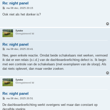
Re: night panel
B
ma 08 dec, 2025 20:15
e
r
Ook niet als het donker is?
i
c
h
t
Sytske
Geregistreerd lid
Re: night panel
B
ma 08 dec, 2025 20:41
e
r
Nee, geen enkele reactie. Omdat beide schakelaars niet werken, vermoed
i
ik dat er een relais (o.i.d.) van de dashboardverlichting defect is. Ik begin
c
h
met een controle van de schakelaars (met exemplaren van de sloop). Als
t
dat niets oplevert, dan maar verder zoeken.
Sytske
Geregistreerd lid
Re: night panel
B
ma 08 dec, 2025 20:51
e
r
De dashboardverlichting werkt overigens wel maar dan constant op
i
dezelfde sterkte.
c