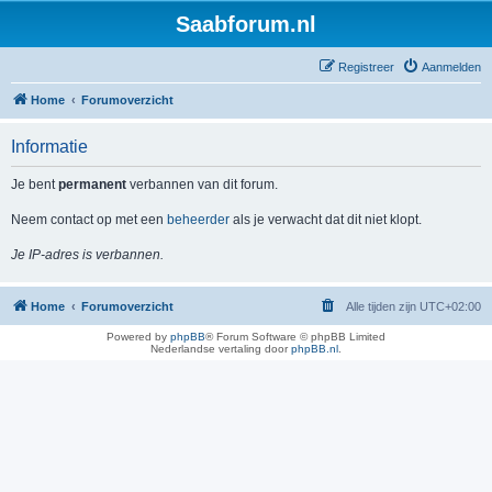
Saabforum.nl
Registreer
Aanmelden
Home
Forumoverzicht
Informatie
Je bent
permanent
verbannen van dit forum.
Neem contact op met een
beheerder
als je verwacht dat dit niet klopt.
Je IP-adres is verbannen.
Home
Forumoverzicht
Alle tijden zijn
UTC+02:00
Powered by
phpBB
® Forum Software © phpBB Limited
Nederlandse vertaling door
phpBB.nl
.