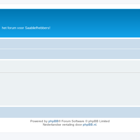
het forum voor Saabliefhebbers!
Powered by
phpBB
® Forum Software © phpBB Limited
Nederlandse vertaling door
phpBB.nl
.