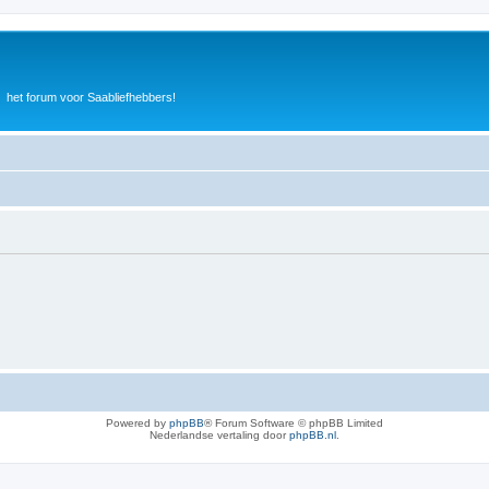
het forum voor Saabliefhebbers!
Powered by
phpBB
® Forum Software © phpBB Limited
Nederlandse vertaling door
phpBB.nl
.