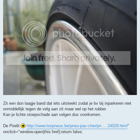
t
Zit een dun laagje band dat iets uitsteekt zodat je bv bij inparkeren niet
onmiddellijk tegen de velg aan zit maar wel op het rubber.
Kan je lichte stoepschade aan velgen dus voorkomen.
De Pirelli
http://www.toopneus.be/pneu-pas-cher/pn ... 24029.html
"
onclick="window.open(this.href);return false;