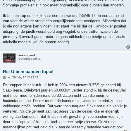
Sommige profielen zijn ook meer ontvankelijk voor cuppen dan anderen.
Ik ben ook op de uitkijk naar een nieuwe set 235/45-17. In een autoblad
van voor de winter stond een vergelijkende test overigens. Misschien dat
ik die nog ergens kan vinden. Het staat me bij dat de Hankook er positief
uitsprong, de pirelli vooral op droog wegdek onovertroffen was en de
premacy 3 overall goed, maar nergens uitblonk (een beetje op nat, zoals
michelin meestal wel de punten scoort)
sweetspeed
Geregistreerd lid
Re: Ultiem banden topic!
B
wo 20 feb, 2013 12:29
e
r
Dat cuppen is echt ruk. Ik heb in 2004 een nieuwe 9-3SS geleased bij
i
Saab lease. Driekwart jaar en 60.000km verder stond ik bij de dealer.Viel
c
h
niet meer mee te rijden rond de 80. Zaten echt van die enorme
t
haaientanden op. Dealer mocht de banden niet wisselen omdat ze nog
voldoende profiel hadden. Dat werd toen nog een flinke pot ruzie kan ik je
vertellen. Na dreigement aan het adres van de dealer -die er eigenlijk
weinig aan kon doen - dat ik dan in elk geval mijn voorbanden voor zijn
deur zou "oproken" kreeg ik toch een heel setje nieuwe. Gezien de
maandelijkse pot met geld die ik aan de leasemy betaalde was dat ook