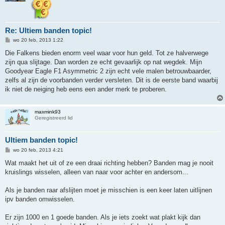
Re: Ultiem banden topic!
B
wo 20 feb, 2013 1:22
e
r
Die Falkens bieden enorm veel waar voor hun geld. Tot ze halverwege
i
zijn qua slijtage. Dan worden ze echt gevaarlijk op nat wegdek. Mijn
c
h
Goodyear Eagle F1 Asymmetric 2 zijn echt vele malen betrouwbaarder,
t
zelfs al zijn de voorbanden verder versleten. Dit is de eerste band waarbij
ik niet de neiging heb eens een ander merk te proberen.
maxmink93
Geregistreerd lid
Ultiem banden topic!
B
wo 20 feb, 2013 4:21
e
r
Wat maakt het uit of ze een draai richting hebben? Banden mag je nooit
i
kruislings wisselen, alleen van naar voor achter en andersom...
c
h
t
Als je banden raar afslijten moet je misschien is een keer laten uitlijnen
ipv banden omwisselen.
Er zijn 1000 en 1 goede banden. Als je iets zoekt wat plakt kijk dan