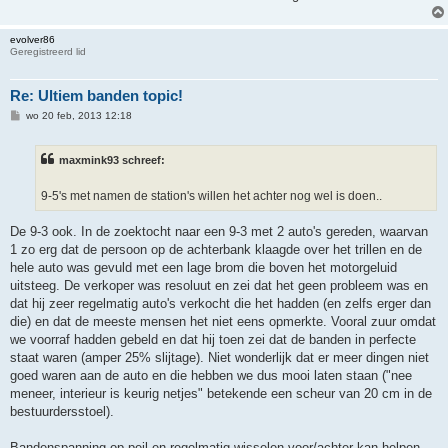
evolver86
Geregistreerd lid
Re: Ultiem banden topic!
B
wo 20 feb, 2013 12:18
e
r
i
maxmink93 schreef:
c
h
t
9-5's met namen de station's willen het achter nog wel is doen..
De 9-3 ook. In de zoektocht naar een 9-3 met 2 auto's gereden, waarvan
1 zo erg dat de persoon op de achterbank klaagde over het trillen en de
hele auto was gevuld met een lage brom die boven het motorgeluid
uitsteeg. De verkoper was resoluut en zei dat het geen probleem was en
dat hij zeer regelmatig auto's verkocht die het hadden (en zelfs erger dan
die) en dat de meeste mensen het niet eens opmerkte. Vooral zuur omdat
we voorraf hadden gebeld en dat hij toen zei dat de banden in perfecte
staat waren (amper 25% slijtage). Niet wonderlijk dat er meer dingen niet
goed waren aan de auto en die hebben we dus mooi laten staan ("nee
meneer, interieur is keurig netjes" betekende een scheur van 20 cm in de
bestuurdersstoel).
Bandenspanning op peil en regelmatig wisselen voor/achter kan helpen.