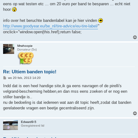
eens op wat testen etc ... om 20 euro per band te besparen ... echt niet
hoor
info over het beruchte bandenlabel kan je hier vinden
http://www.goodyear.eu/be_nl/tire-advice/eu-tire-label/
"
onclick="window.open(this.href);return false;
Mrwhoopie
Donateur (5x)
Re: Ultiem banden topic!
B
wo 20 feb, 2013 14:20
e
r
Indd dat is een heel handige site,ik ga eens navragen of de pirelli's
i
velgrand-bescherming hebben,en dan mss eens zoeken of er nog een
c
h
stiller bandje is..
t
nu de bedoeling is dat iedereen wat aan dit topic heeft,zodat dat banden
gerelateerde vragen een beetje gecentraliseerd zijn.
Edward9-5
Geregistreerd lid