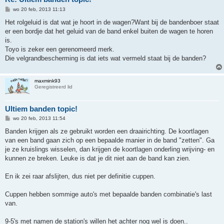
B
wo 20 feb, 2013 11:13
e
r
Het rolgeluid is dat wat je hoort in de wagen?Want bij de bandenboer staat
i
er een bordje dat het geluid van de band enkel buiten de wagen te horen
c
h
is.
t
Toyo is zeker een gerenomeerd merk.
Die velgrandbescherming is dat iets wat vermeld staat bij de banden?
maxmink93
Geregistreerd lid
Ultiem banden topic!
B
wo 20 feb, 2013 11:54
e
r
Banden krijgen als ze gebruikt worden een draairichting. De koortlagen
i
van een band gaan zich op een bepaalde manier in de band "zetten". Ga
c
h
je ze kruislings wisselen, dan krijgen de koortlagen onderling wrijving- en
t
kunnen ze breken. Leuke is dat je dit niet aan de band kan zien.
En ik zei raar afslijten, dus niet per definitie cuppen.
Cuppen hebben sommige auto's met bepaalde banden combinatie's last
van.
9-5's met namen de station's willen het achter nog wel is doen..