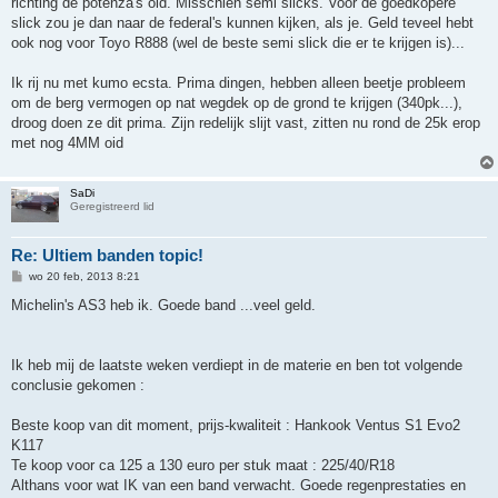
richting de potenza's oid. Misschien semi slicks. Voor de goedkopere
slick zou je dan naar de federal's kunnen kijken, als je. Geld teveel hebt
ook nog voor Toyo R888 (wel de beste semi slick die er te krijgen is)...
Ik rij nu met kumo ecsta. Prima dingen, hebben alleen beetje probleem
om de berg vermogen op nat wegdek op de grond te krijgen (340pk...),
droog doen ze dit prima. Zijn redelijk slijt vast, zitten nu rond de 25k erop
met nog 4MM oid
SaDi
Geregistreerd lid
Re: Ultiem banden topic!
B
wo 20 feb, 2013 8:21
e
r
Michelin's AS3 heb ik. Goede band ...veel geld.
i
c
h
t
Ik heb mij de laatste weken verdiept in de materie en ben tot volgende
conclusie gekomen :
Beste koop van dit moment, prijs-kwaliteit : Hankook Ventus S1 Evo2
K117
Te koop voor ca 125 a 130 euro per stuk maat : 225/40/R18
Althans voor wat IK van een band verwacht. Goede regenprestaties en