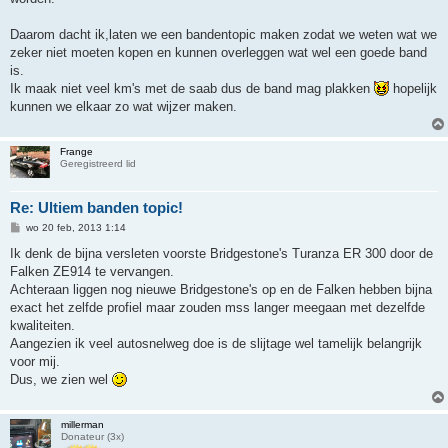
Daarom dacht ik,laten we een bandentopic maken zodat we weten wat we
zeker niet moeten kopen en kunnen overleggen wat wel een goede band
is.
Ik maak niet veel km's met de saab dus de band mag plakken
hopelijk
kunnen we elkaar zo wat wijzer maken.
Frange
Geregistreerd lid
Re: Ultiem banden topic!
B
wo 20 feb, 2013 1:14
e
r
Ik denk de bijna versleten voorste Bridgestone's Turanza ER 300 door de
i
Falken ZE914 te vervangen.
c
h
Achteraan liggen nog nieuwe Bridgestone's op en de Falken hebben bijna
t
exact het zelfde profiel maar zouden mss langer meegaan met dezelfde
kwaliteiten.
Aangezien ik veel autosnelweg doe is de slijtage wel tamelijk belangrijk
voor mij.
Dus, we zien wel
millerman
Donateur (3x)