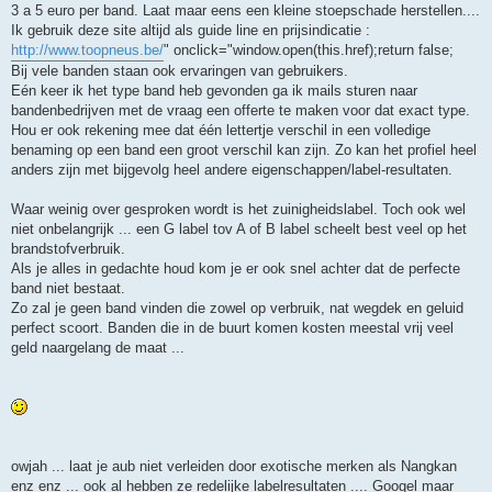
3 a 5 euro per band. Laat maar eens een kleine stoepschade herstellen....
Ik gebruik deze site altijd als guide line en prijsindicatie :
http://www.toopneus.be/
" onclick="window.open(this.href);return false;
Bij vele banden staan ook ervaringen van gebruikers.
Eén keer ik het type band heb gevonden ga ik mails sturen naar
bandenbedrijven met de vraag een offerte te maken voor dat exact type.
Hou er ook rekening mee dat één lettertje verschil in een volledige
benaming op een band een groot verschil kan zijn. Zo kan het profiel heel
anders zijn met bijgevolg heel andere eigenschappen/label-resultaten.
Waar weinig over gesproken wordt is het zuinigheidslabel. Toch ook wel
niet onbelangrijk ... een G label tov A of B label scheelt best veel op het
brandstofverbruik.
Als je alles in gedachte houd kom je er ook snel achter dat de perfecte
band niet bestaat.
Zo zal je geen band vinden die zowel op verbruik, nat wegdek en geluid
perfect scoort. Banden die in de buurt komen kosten meestal vrij veel
geld naargelang de maat ...
owjah ... laat je aub niet verleiden door exotische merken als Nangkan
enz enz ... ook al hebben ze redelijke labelresultaten .... Googel maar