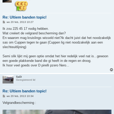
Re: Ultiem banden topic!
B
wo 20 feb, 2013 10:27
e
r
Ik zou 225 45 17 nodig hebben.
i
Wat creëert de velgrand bescherming dan?
c
h
En waarom mag kruislings wisseld niet?ik dacht juist dat het noodzakelijk
t
sas om Cuppen tegen te gaan (Cuppen lig niet noodzakelijk aan een
slechteuitlijning)
Semi slik lijkt mij geen optie omdat het hier redelijk veel nat is...gewoon
een goede plakkende band die gi heeft in de regen en droog.
Ik hoor veel goeds over D pirelli pzero Nero...
SaDi
Geregistreerd lid
Re: Ultiem banden topic!
B
wo 20 feb, 2013 10:34
e
r
Velgrandbescherming :
i
c
h