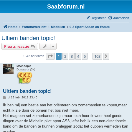
Saabforum.nl
Registreer
Aanmelden
Home
Forumoverzicht
Modellen
9-3 Sport Sedan en Estate
Ultiem banden topic!
Plaats reactie
Pagina
1
van
103
1
2
3
4
5
103
Volgende
1542 berichten
…
Mrwhoopie
Donateur (5x)
Ultiem banden topic!
B
di 19 feb, 2013 23:46
e
r
Ik ben mij een beetje aan het oriënteren om zomerbanden te kopen,maar
i
echt,ik zie door de bomen het bos niet meer.
c
h
Het mag een set zomerbanden zijn,maar toch hoor ik weer heel goede
t
dingen over de Michelin pilot sport AS3,liefst heb ik een non-directionele
band om de banden te kunnen omleggen zodat het cuppen vermeden kan
worden.