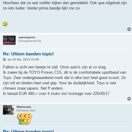
Hoor/lees dat ze wat sneller slijten dan gemiddeld. Ook qua rolgeluid zijn
ze iets luider. Verder prima bandje lijkt me zo.
sweetspeed
Geregistreerd lid
Re: Ultiem banden topic!
B
wo 20 feb, 2013 10:45
e
r
Falken is echt een beetje te stijf. Onze auto's zijn al zo stug.
i
Ik zweer bij de TOYO Proxes C1S, dit is de comfortabele sportband van
c
h
Toyo. Zeer ondergewaardeerd merk dat in elke test heel goed scoort. Ze
t
zijn stil en bieden heel veel grip. Voor de duidelijkheid, Toyo is niet
chinees maar japans. Net ff anders.
Ik betaal EUR 480,= voor 4 stuks incl montage voor 225/45/17
Mrwhoopie
Donateur (5x)
Re: Ultiem banden topic!