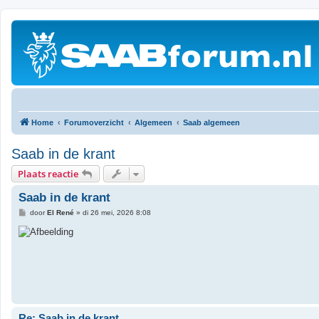
Home
Forumoverzicht
Algemeen
Saab algemeen
Saab in de krant
Plaats reactie
Saab in de krant
B
door
El René
»
di 26 mei, 2026 8:08
e
r
i
c
h
t
Re: Saab in de krant