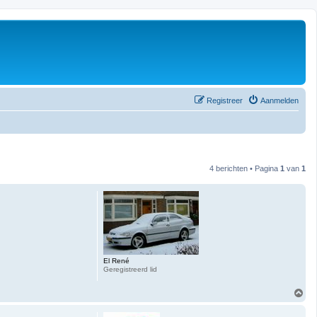
Registreer
Aanmelden
4 berichten • Pagina
1
van
1
El René
Geregistreerd lid
O
m
h