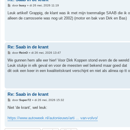
B
door
busy
»
di 26 mei, 2026 11:19
e
r
Leuk artikel! Grappig, de klant was ik met mijn toenmalige SAAB die ik 
i
alleen de carrosserie was nog uit 2002) (motor en bak van Dirk en Bas)
c
h
t
Re: Saab in de krant
B
door
ReinO
»
di 26 mei, 2026 13:47
e
r
We gunnen hem alle eer hier! Voor Dirk Koppen stond even de de wereld op
i
Leuk stukje in elk geval en voor de meesten wel bekend maar goed dat
c
h
dit ook een keer in een kwaliteitskrant verschijnt en niet als alinea op tt o
t
Re: Saab in de krant
B
door
Super72
»
di 26 mei, 2026 15:32
e
r
Niet 'de krant', wel leuk:
i
c
h
https://www.autoweek.nl/autonieuws/arti ... van-volvo/
t