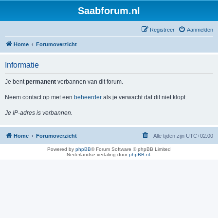
Saabforum.nl
Registreer
Aanmelden
Home
Forumoverzicht
Informatie
Je bent
permanent
verbannen van dit forum.
Neem contact op met een
beheerder
als je verwacht dat dit niet klopt.
Je IP-adres is verbannen.
Home
Forumoverzicht
Alle tijden zijn
UTC+02:00
Powered by
phpBB
® Forum Software © phpBB Limited
Nederlandse vertaling door
phpBB.nl
.