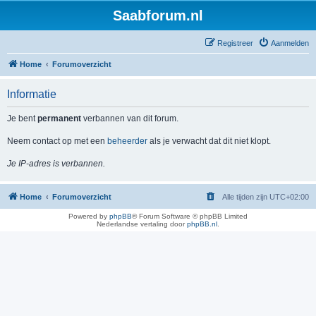
Saabforum.nl
Registreer
Aanmelden
Home
Forumoverzicht
Informatie
Je bent
permanent
verbannen van dit forum.
Neem contact op met een
beheerder
als je verwacht dat dit niet klopt.
Je IP-adres is verbannen.
Home
Forumoverzicht
Alle tijden zijn
UTC+02:00
Powered by
phpBB
® Forum Software © phpBB Limited
Nederlandse vertaling door
phpBB.nl
.