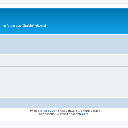
het forum voor Saabliefhebbers!
Powered by
phpBB
® Forum Software © phpBB Limited
Nederlandse vertaling door
phpBB.nl
.