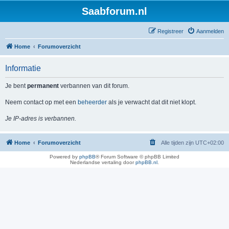
Saabforum.nl
Registreer
Aanmelden
Home
Forumoverzicht
Informatie
Je bent
permanent
verbannen van dit forum.
Neem contact op met een
beheerder
als je verwacht dat dit niet klopt.
Je IP-adres is verbannen.
Home
Forumoverzicht
Alle tijden zijn
UTC+02:00
Powered by
phpBB
® Forum Software © phpBB Limited
Nederlandse vertaling door
phpBB.nl
.