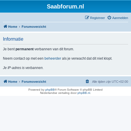
Saabforum.nl
Registreer
Aanmelden
Home
Forumoverzicht
Informatie
Je bent
permanent
verbannen van dit forum.
Neem contact op met een
beheerder
als je verwacht dat dit niet klopt.
Je IP-adres is verbannen.
Home
Forumoverzicht
Alle tijden zijn
UTC+02:00
Powered by
phpBB
® Forum Software © phpBB Limited
Nederlandse vertaling door
phpBB.nl
.