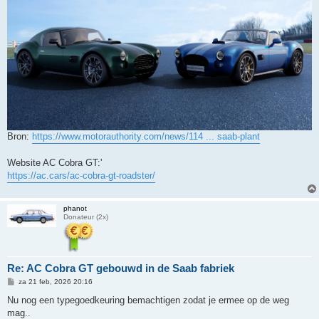
Bron:
https://www.motorauthority.com/news/114 ... saab-plant
Website AC Cobra GT:'
https://ac.cars/ac-cobra-gt-roadster/
phanot
Donateur (2x)
Re: AC Cobra GT gebouwd in de Saab fabriek
B
za 21 feb, 2026 20:16
e
r
Nu nog een typegoedkeuring bemachtigen zodat je ermee op de weg
i
mag..
c