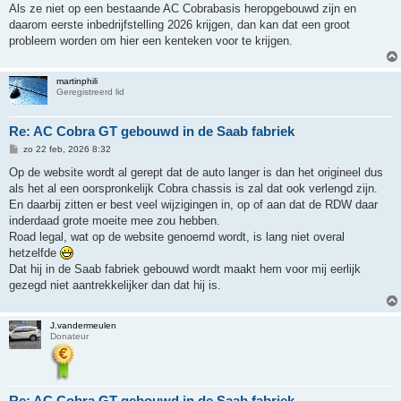
h
Als ze niet op een bestaande AC Cobrabasis heropgebouwd zijn en
t
daarom eerste inbedrijfstelling 2026 krijgen, dan kan dat een groot
probleem worden om hier een kenteken voor te krijgen.
martinphili
Geregistreerd lid
Re: AC Cobra GT gebouwd in de Saab fabriek
B
zo 22 feb, 2026 8:32
e
r
Op de website wordt al gerept dat de auto langer is dan het origineel dus
i
als het al een oorspronkelijk Cobra chassis is zal dat ook verlengd zijn.
c
h
En daarbij zitten er best veel wijzigingen in, op of aan dat de RDW daar
t
inderdaad grote moeite mee zou hebben.
Road legal, wat op de website genoemd wordt, is lang niet overal
hetzelfde
Dat hij in de Saab fabriek gebouwd wordt maakt hem voor mij eerlijk
gezegd niet aantrekkelijker dan dat hij is.
J.vandermeulen
Donateur
Re: AC Cobra GT gebouwd in de Saab fabriek