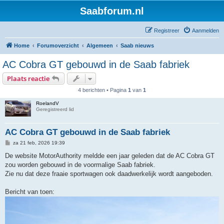
Saabforum.nl
Registreer
Aanmelden
Home
Forumoverzicht
Algemeen
Saab nieuws
AC Cobra GT gebouwd in de Saab fabriek
Plaats reactie
4 berichten • Pagina
1
van
1
RoelandV
Geregistreerd lid
AC Cobra GT gebouwd in de Saab fabriek
B
za 21 feb, 2026 19:39
e
r
De website MotorAuthority meldde een jaar geleden dat de AC Cobra GT
i
zou worden gebouwd in de voormalige Saab fabriek.
c
h
Zie nu dat deze fraaie sportwagen ook daadwerkelijk wordt aangeboden.
t
Bericht van toen: