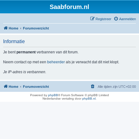
Saabforum.nl
Registreer
Aanmelden
Home
Forumoverzicht
Informatie
Je bent
permanent
verbannen van dit forum.
Neem contact op met een
beheerder
als je verwacht dat dit niet klopt.
Je IP-adres is verbannen.
Home
Forumoverzicht
Alle tijden zijn
UTC+02:00
Powered by
phpBB
® Forum Software © phpBB Limited
Nederlandse vertaling door
phpBB.nl
.