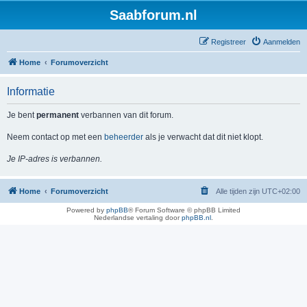
Saabforum.nl
Registreer
Aanmelden
Home
Forumoverzicht
Informatie
Je bent
permanent
verbannen van dit forum.
Neem contact op met een
beheerder
als je verwacht dat dit niet klopt.
Je IP-adres is verbannen.
Home
Forumoverzicht
Alle tijden zijn
UTC+02:00
Powered by
phpBB
® Forum Software © phpBB Limited
Nederlandse vertaling door
phpBB.nl
.