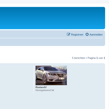
Registreer
Aanmelden
5 berichten • Pagina
1
van
1
RoelandV
Geregistreerd lid