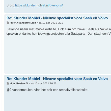
Bron:
https://klundermobiel.nl/over-ons/
Re: Klunder Mobiel - Nieuwe specialist voor Saab en Volvo
B
door
J.vandermeulen
»
za 10 apr, 2021 9:21
e
r
Bekende naam met mooie website. Ook slim om zowel Saab als Volvo als 
i
opraken ondanks hernieuwingsprojecten a la Saabparts. Dan staat een Vo
c
h
t
Re: Klunder Mobiel - Nieuwe specialist voor Saab en Volvo
B
door
RoelandV
»
za 10 apr, 2021 16:22
e
r
@J.vandermeulen: vind het ook een smaakvolle website.
i
c
h
t