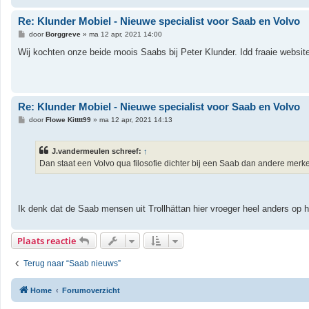
Re: Klunder Mobiel - Nieuwe specialist voor Saab en Volvo
B
door
Borggreve
»
ma 12 apr, 2021 14:00
e
r
Wij kochten onze beide moois Saabs bij Peter Klunder. Idd fraaie websit
i
c
h
t
Re: Klunder Mobiel - Nieuwe specialist voor Saab en Volvo
B
door
Flowe Kitttt99
»
ma 12 apr, 2021 14:13
e
r
i
J.vandermeulen schreef:
↑
c
h
Dan staat een Volvo qua filosofie dichter bij een Saab dan andere merk
t
Ik denk dat de Saab mensen uit Trollhättan hier vroeger heel anders op
Plaats reactie
Terug naar “Saab nieuws”
Home
Forumoverzicht