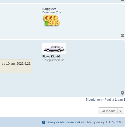
m
h
Borggreve
o
Donateur (6x)
o
g
O
m
h
o
o
g
Flowe Kitttt99
Geregistreerd lid
za 10 apr, 2021 9:21
O
m
5 berichten • Pagina
1
van
1
h
o
o
Ga naar
g
Verwijder alle forumcookies
Alle tijden zijn
UTC+02:00