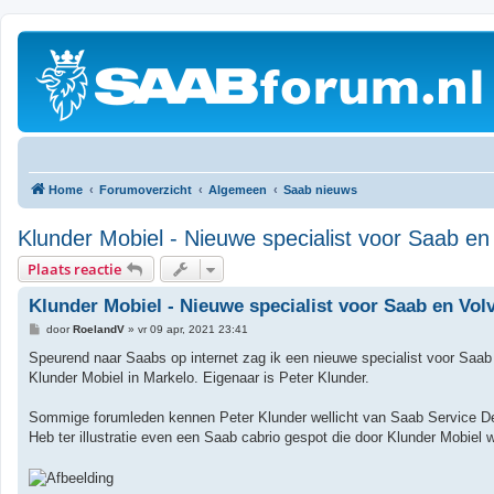
Home
Forumoverzicht
Algemeen
Saab nieuws
Klunder Mobiel - Nieuwe specialist voor Saab en
Plaats reactie
Klunder Mobiel - Nieuwe specialist voor Saab en Vol
B
door
RoelandV
»
vr 09 apr, 2021 23:41
e
r
Speurend naar Saabs op internet zag ik een nieuwe specialist voor Saab
i
Klunder Mobiel in Markelo. Eigenaar is Peter Klunder.
c
h
t
Sommige forumleden kennen Peter Klunder wellicht van Saab Service De
Heb ter illustratie even een Saab cabrio gespot die door Klunder Mobiel