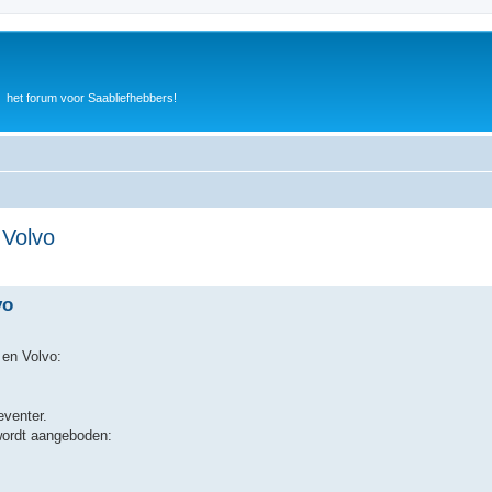
het forum voor Saabliefhebbers!
 Volvo
vo
 en Volvo:
venter.
 wordt aangeboden: