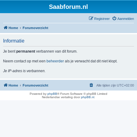
Saabforum.nl
Registreer
Aanmelden
Home
Forumoverzicht
Informatie
Je bent
permanent
verbannen van dit forum.
Neem contact op met een
beheerder
als je verwacht dat dit niet klopt.
Je IP-adres is verbannen.
Home
Forumoverzicht
Alle tijden zijn
UTC+02:00
Powered by
phpBB
® Forum Software © phpBB Limited
Nederlandse vertaling door
phpBB.nl
.