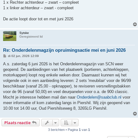
1 x Rechter achterdeur – zwart – compleet
1 x linker achterdeur – zwart - compleet
De actie loopt door tot en met juni 2026
Sytske
Geregistreerd lid
Re: Onderdelenmagzijn opruimingsactie mei en juni 2026
B
di 02 jun, 2026 12:09
e
r
A.s. zaterdag 6 juni 2026 is het Onderdelenmagazijn van SCN weer
i
geopend. De aanbiedingen van het plaatwerk (portieren, achterkleppen,
c
h
motorkappen) loopt nog enkele weken door. Daarnaast kunnen wij het
t
volgende ook in een aanbieding leveren: 2 sets 'meubilair' voor de 96/99
beschikbaar (vanaf 25,00 - opknapper), te reviseren versnellingsbakken
voor de 96 (vanaf 50,00) en veel deurpanelen voor o.a. de 900 classic.
Mocht je interesse hebben mail dan naar
Onderdelen@saabclub.nl
voor
meer informatie of kom zaterdag langs in Piershil. Wij zijn geopend van
10.00 tot 14.00 uur, Oud Piershilseweg 8, 3265LG Piershil.
Plaats reactie
3 berichten • Pagina
1
van
1