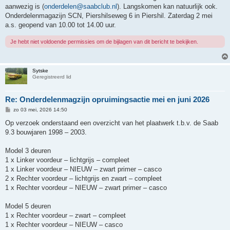
aanwezig is (
onderdelen@saabclub.nl
). Langskomen kan natuurlijk ook.
Onderdelenmagazijn SCN, Piershilseweg 6 in Piershil. Zaterdag 2 mei
a.s. geopend van 10.00 tot 14.00 uur.
Je hebt niet voldoende permissies om de bijlagen van dit bericht te bekijken.
Sytske
Geregistreerd lid
Re: Onderdelenmagzijn opruimingsactie mei en juni 2026
B
zo 03 mei, 2026 14:50
e
r
Op verzoek onderstaand een overzicht van het plaatwerk t.b.v. de Saab
i
9.3 bouwjaren 1998 – 2003.
c
h
t
Model 3 deuren
1 x Linker voordeur – lichtgrijs – compleet
1 x Linker voordeur – NIEUW – zwart primer – casco
2 x Rechter voordeur – lichtgrijs en zwart – compleet
1 x Rechter voordeur – NIEUW – zwart primer – casco
Model 5 deuren
1 x Rechter voordeur – zwart – compleet
1 x Rechter voordeur – NIEUW – casco