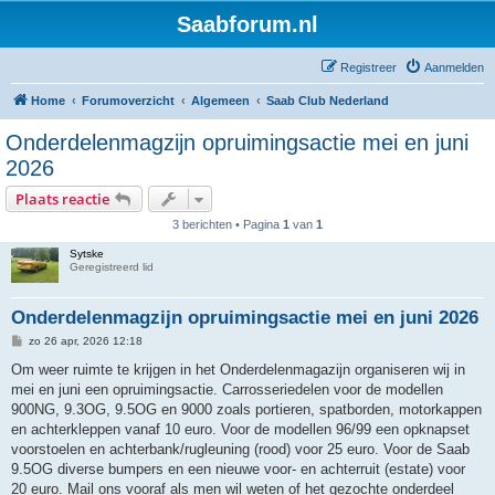
Saabforum.nl
Registreer
Aanmelden
Home
Forumoverzicht
Algemeen
Saab Club Nederland
Onderdelenmagzijn opruimingsactie mei en juni
2026
Plaats reactie
3 berichten • Pagina
1
van
1
Sytske
Geregistreerd lid
Onderdelenmagzijn opruimingsactie mei en juni 2026
B
zo 26 apr, 2026 12:18
e
r
Om weer ruimte te krijgen in het Onderdelenmagazijn organiseren wij in
i
mei en juni een opruimingsactie. Carrosseriedelen voor de modellen
c
h
900NG, 9.3OG, 9.5OG en 9000 zoals portieren, spatborden, motorkappen
t
en achterkleppen vanaf 10 euro. Voor de modellen 96/99 een opknapset
voorstoelen en achterbank/rugleuning (rood) voor 25 euro. Voor de Saab
9.5OG diverse bumpers en een nieuwe voor- en achterruit (estate) voor
20 euro. Mail ons vooraf als men wil weten of het gezochte onderdeel