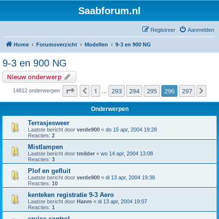
Saabforum.nl
Registreer
Aanmelden
Home
Forumoverzicht
Modellen
9-3 en 900 NG
9-3 en 900 NG
Nieuw onderwerp
Pagina
296
van
297
1
293
294
295
296
297
Vorige
Vol
14812 onderwerpen
…
Onderwerpen
Terrasjesweer
Laatste bericht door
verde900
«
do 15 apr, 2004 19:28
Reacties:
2
Mistlampen
Laatste bericht door
tmilder
«
wo 14 apr, 2004 13:08
Reacties:
3
Plof en gefluit
Laatste bericht door
verde900
«
di 13 apr, 2004 19:38
Reacties:
10
kenteken registratie 9-3 Aero
Laatste bericht door
Hanm
«
di 13 apr, 2004 19:07
Reacties:
1
cruise control