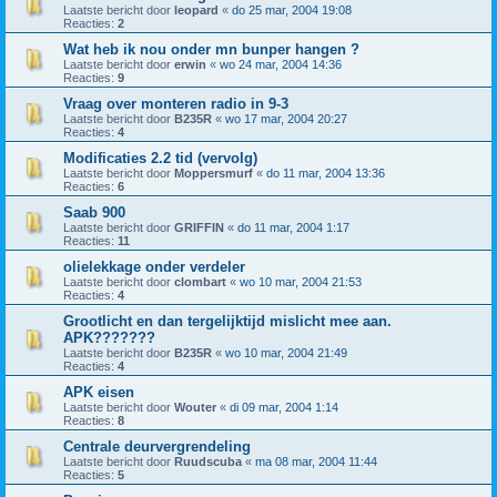
Laatste bericht door
leopard
«
do 25 mar, 2004 19:08
Reacties:
2
Wat heb ik nou onder mn bunper hangen ?
Laatste bericht door
erwin
«
wo 24 mar, 2004 14:36
Reacties:
9
Vraag over monteren radio in 9-3
Laatste bericht door
B235R
«
wo 17 mar, 2004 20:27
Reacties:
4
Modificaties 2.2 tid (vervolg)
Laatste bericht door
Moppersmurf
«
do 11 mar, 2004 13:36
Reacties:
6
Saab 900
Laatste bericht door
GRIFFIN
«
do 11 mar, 2004 1:17
Reacties:
11
olielekkage onder verdeler
Laatste bericht door
clombart
«
wo 10 mar, 2004 21:53
Reacties:
4
Grootlicht en dan tergelijktijd mislicht mee aan.
APK???????
Laatste bericht door
B235R
«
wo 10 mar, 2004 21:49
Reacties:
4
APK eisen
Laatste bericht door
Wouter
«
di 09 mar, 2004 1:14
Reacties:
8
Centrale deurvergrendeling
Laatste bericht door
Ruudscuba
«
ma 08 mar, 2004 11:44
Reacties:
5