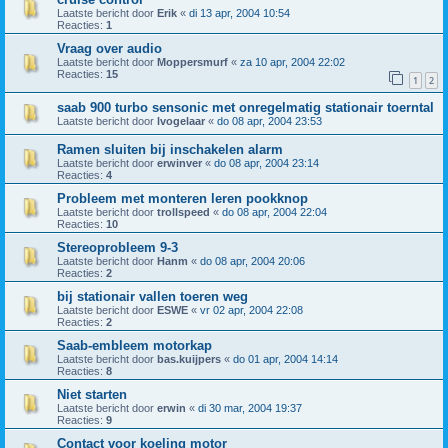
Laatste bericht door
Erik
«
di 13 apr, 2004 10:54
Reacties:
1
Vraag over audio
Laatste bericht door
Moppersmurf
«
za 10 apr, 2004 22:02
Reacties:
15
1
2
saab 900 turbo sensonic met onregelmatig stationair toerntal
Laatste bericht door
lvogelaar
«
do 08 apr, 2004 23:53
Ramen sluiten bij inschakelen alarm
Laatste bericht door
erwinver
«
do 08 apr, 2004 23:14
Reacties:
4
Probleem met monteren leren pookknop
Laatste bericht door
trollspeed
«
do 08 apr, 2004 22:04
Reacties:
10
Stereoprobleem 9-3
Laatste bericht door
Hanm
«
do 08 apr, 2004 20:06
Reacties:
2
bij stationair vallen toeren weg
Laatste bericht door
ESWE
«
vr 02 apr, 2004 22:08
Reacties:
2
Saab-embleem motorkap
Laatste bericht door
bas.kuijpers
«
do 01 apr, 2004 14:14
Reacties:
8
Niet starten
Laatste bericht door
erwin
«
di 30 mar, 2004 19:37
Reacties:
9
Contact voor koeling motor