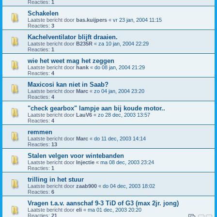
Reacties:
1
Schakelen
Laatste bericht door
bas.kuijpers
«
vr 23 jan, 2004 11:15
Reacties:
3
Kachelventilator blijft draaien.
Laatste bericht door
B235R
«
za 10 jan, 2004 22:29
Reacties:
1
wie het weet mag het zeggen
Laatste bericht door
hank
«
do 08 jan, 2004 21:29
Reacties:
4
Maxicosi kan niet in Saab?
Laatste bericht door
Marc
«
zo 04 jan, 2004 23:20
Reacties:
4
"check gearbox" lampje aan bij koude motor..
Laatste bericht door
LauV6
«
zo 28 dec, 2003 13:57
Reacties:
4
remmen
Laatste bericht door
Marc
«
do 11 dec, 2003 14:14
Reacties:
13
Stalen velgen voor wintebanden
Laatste bericht door
Injectie
«
ma 08 dec, 2003 23:24
Reacties:
1
trilling in het stuur
Laatste bericht door
zaab900
«
do 04 dec, 2003 18:02
Reacties:
6
Vragen t.a.v. aanschaf 9-3 TiD of G3 (max 2jr. jong)
Laatste bericht door
eli
«
ma 01 dec, 2003 20:20
Reacties:
21