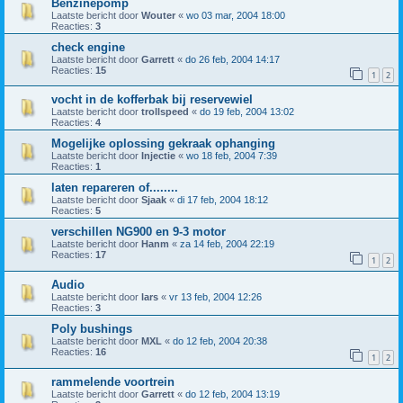
Benzinepomp
Laatste bericht door
Wouter
«
wo 03 mar, 2004 18:00
Reacties:
3
check engine
Laatste bericht door
Garrett
«
do 26 feb, 2004 14:17
Reacties:
15
1
2
vocht in de kofferbak bij reservewiel
Laatste bericht door
trollspeed
«
do 19 feb, 2004 13:02
Reacties:
4
Mogelijke oplossing gekraak ophanging
Laatste bericht door
Injectie
«
wo 18 feb, 2004 7:39
Reacties:
1
laten repareren of........
Laatste bericht door
Sjaak
«
di 17 feb, 2004 18:12
Reacties:
5
verschillen NG900 en 9-3 motor
Laatste bericht door
Hanm
«
za 14 feb, 2004 22:19
Reacties:
17
1
2
Audio
Laatste bericht door
lars
«
vr 13 feb, 2004 12:26
Reacties:
3
Poly bushings
Laatste bericht door
MXL
«
do 12 feb, 2004 20:38
Reacties:
16
1
2
rammelende voortrein
Laatste bericht door
Garrett
«
do 12 feb, 2004 13:19