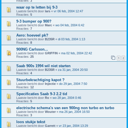
Reacties:
3
waar op te letten bij 9-3
Laatste bericht door
lars
«
vr 06 feb, 2004 12:47
Reacties:
5
9-3 bumper op 900?
Laatste bericht door
Marc
«
wo 04 feb, 2004 6:42
Reacties:
7
Aero: hoeveel pk?
Laatste bericht door
B235R
«
di 03 feb, 2004 1:13
Reacties:
8
900NG Carlsson...
Laatste bericht door
GRIFFIN
«
ma 02 feb, 2004 22:42
Reacties:
25
1
2
Saab 900s 1994 wil niet starten
Laatste bericht door
B235R
«
za 31 jan, 2004 20:50
Reacties:
4
Stuurbekrachtiging kapot ?
Laatste bericht door
Injectie
«
do 29 jan, 2004 7:50
Reacties:
12
Specificaties Saab 9-3 2.2 tid
Laatste bericht door
Ro
«
wo 28 jan, 2004 0:46
Reacties:
5
electrische schema's van een 900ng non turbo en turbo
Laatste bericht door
Wouter
«
ma 26 jan, 2004 16:50
Reacties:
3
loos stukje tekst
Laatste bericht door
Garrett
«
vr 23 jan, 2004 13:29